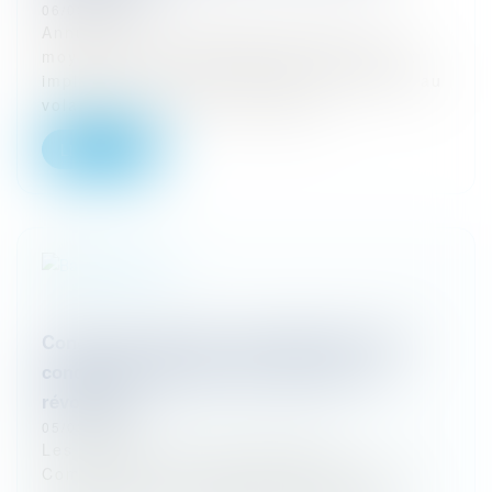
06/03/2024
Annulation automatique du permis : y'a
moyen ou bien ? Le Code de la Route est
implacable : récidive de stup' ou d'alcool au
volant, le permis est automatiq...
Lire la suite
Congé avec offre de renouvellement à des
conditions différentes du bail expiré : la
révolution !
05/03/2024
Les praticiens du Droit des Baux
Commerciaux connaissaient parfaitement