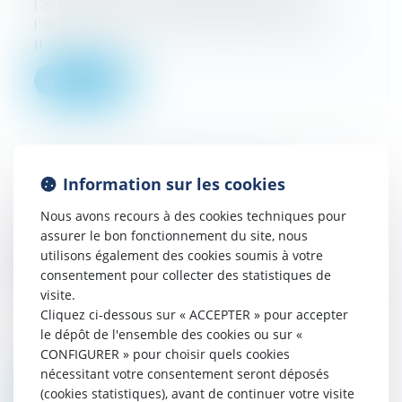
l’articulation du droit d’option prévu à
l’article L 145-57 du Code de Commerce.
Il...
Lire la suite
Information sur les cookies
Nous avons recours à des cookies techniques pour
assurer le bon fonctionnement du site, nous
Vente : Responsabilité du Diagnostiqueur
utilisons également des cookies soumis à votre
amiante
consentement pour collecter des statistiques de
05/03/2024
visite.
Le diagnostiqueur qui prend l’initiative d’un
Cliquez ci-dessous sur « ACCEPTER » pour accepter
contrôle portant sur des éléments ne
le dépôt de l'ensemble des cookies ou sur «
figurant pas dans la liste des points de
CONFIGURER » pour choisir quels cookies
contrôle obligatoire doit signale...
nécessitant votre consentement seront déposés
(cookies statistiques), avant de continuer votre visite
Lire la suite