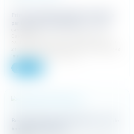
Prise en charge des préjudices immatériels
par l'assureur RC décennale, oui ... mais
04/03/2024
Cass, 3ème civ, 15 février 2024, n° 22-
23.179 Cass, 3ème civ, 15 février 2024, n°
21-22.457 Il est constant que les dommages
immatériels qui sont consé...
Lire la suite
Responsabilité des diagnostiqueurs, avoir de
bon yeux ne suffit pas ...