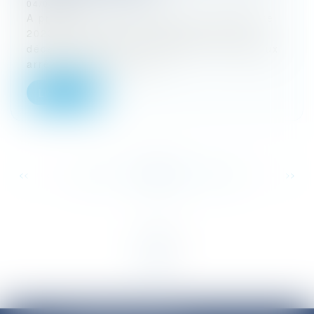
04/03/2024
A propos de : Cass, 3ème civ, 7 décembre
2023, n° 22-22.418 Cass, 3ème civ, 21
décembre 2023, n° 22-19.369 Si les deux
arrêts qui ont été rend...
Lire la suite
...
...
<<
<
96
97
98
99
100
101
102
>
>>