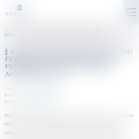
L'ANNULATION AUTOMATIQUE DU
PERMIS DE CONDUIRE : CETTE
PEINE EST-ELLE RÉELLEMENT
AUTOMATIQUE ?
Auteur : MOUNIELOU Etienne
Publié le :
06/03/2024
Source :
www.eurojuris.fr
Annulation automatique du permis : y'a moyen ou bien ? Le Code
de la Route est implacable : récidive de stup' ou d'alcool au
volant, le permis est automatiquement annulé. Entre autres