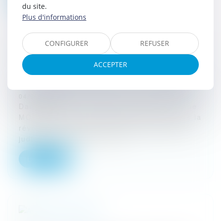
du site.
Plus d'informations
CONFIGURER
REFUSER
ACCEPTER
Les procédures judiciaires sous la Révolution
04/03/2024
Dans les trois prochains podcasts d'Etienne
MOUNIELOU il sera question du droit sous la
révolution française. Quid des procédures
judiciaires durant la révol...
Lire la suite