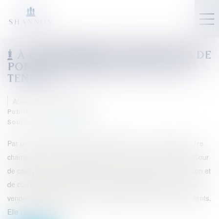
À L’IMPOSSIBLE, LES SOCIÉTÉS DE
POMPES FUNÈBRES SONT-ELLES
TENUES ?
Auteur : DE JESUS Joana
Publié le :
09/03/2026
Source :
www.eurojuris.fr
Par un arrêt rendu le 3 décembre 2025 (Cour de cassation, 1re
chambre civile, 3 décembre 2025, pourvoi n° 24-19.602), la Cour
de cassation a précisé les contours de l’obligation d’information et
de conseil dont les sociétés de pompes funèbres, en tant que
vendeurs professionnels, sont débitrices à l’égard de leurs clients.
Elle rappelle qu’il i...