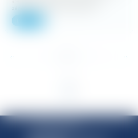
n’est pas d’exclure des ouvrages du
bénéfice de la garantie décenna...
Lire la suite
...
<<
<
1
2
3
4
5
6
7
>
>>
SHANNON AVOCATS