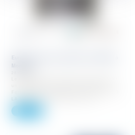
Eurojuris signe un partenariat avec AG2R La
Mondiale
28/02/2026
Le réseau Eurojuris France vient de signer
un partenariat avec AG2R La Mondiale.
Fortement ancré dans les territoires, AG2R
LA MONDIALE, spécialiste de la p...
Lire la suite