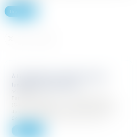
Lire la suite
À l’impossible, les sociétés de pompes
funèbres sont-elles tenues ?
09/03/2026
Par un arrêt rendu le 3 décembre 2025
(Cour de cassation, 1re chambre civile, 3
décembre 2025, pourvoi n° 24-19.602), la
Cour de cassation a précisé les cont...
Lire la suite