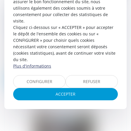
assurer le bon fonctionnement du site, nous
utilisons également des cookies soumis à votre
Garantie à première demande : le délai de
consentement pour collecter des statistiques de
visite.
prescription de l’action en paiement court à
Cliquez ci-dessous sur « ACCEPTER » pour accepter
compter du jour de l’exigibilité de la garantie
le dépôt de l'ensemble des cookies ou sur «
03/03/2026
CONFIGURER » pour choisir quels cookies
Le 16 novembre 2005, la société
nécessitant votre consentement seront déposés
KARLSBRAU a consenti par contrat des
(cookies statistiques), avant de continuer votre visite
avantages économiques et financiers à
du site.
Monsieur Z, exploitant un débit de
Plus d'informations
boissons. K...
Lire la suite
CONFIGURER
REFUSER
ACCEPTER