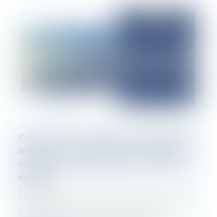
Confirmation de l’exclusion de la garantie RC
décennale aux installations photovoltaïques
installées en surimposition d’une couverture
existante
27/02/2026
Cass, 3ème civ, 19 février 2026, n°24-10702
L’esprit de l’article 1792-7 du code civil