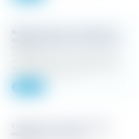
Manifestation sportive : l’organisateur doit
informer les participants sur les assurances
05/03/2026
La responsabilité de l’organisateur d’une
manifestation sportive ne se limite pas à la
sécurité du parcours ou à la logistique de
l’événement. Dans un arrêt...
Lire la suite
L’employeur a-t-il le droit de contacter le
médecin traitant d’un salarié ?