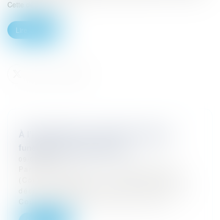
Cette décision renfo...
Lire la suite
À l’impossible, les sociétés de pompes
funèbres sont-elles tenues ?
09/03/2026
Par un arrêt rendu le 3 décembre 2025
(Cour de cassation, 1re chambre civile, 3
décembre 2025, pourvoi n° 24-19.602), la
Cour de cassation a précisé les cont...