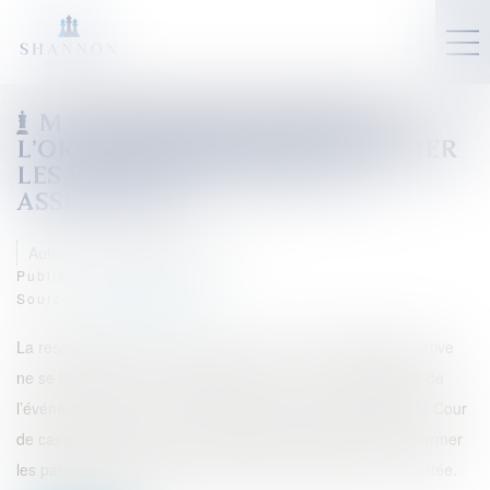
MANIFESTATION SPORTIVE :
L’ORGANISATEUR DOIT INFORMER
LES PARTICIPANTS SUR LES
ASSURANCES
Auteur : Delahousse Christophe
Publié le :
05/03/2026
Source :
www.eurojuris.fr
La responsabilité de l’organisateur d’une manifestation sportive
ne se limite pas à la sécurité du parcours ou à la logistique de
l’événement. Dans un arrêt important du 28 janvier 2026, la Cour
de cassation rappelle que l’organisateur doit également informer
les participants sur les assurances souscrites et sur leur portée.