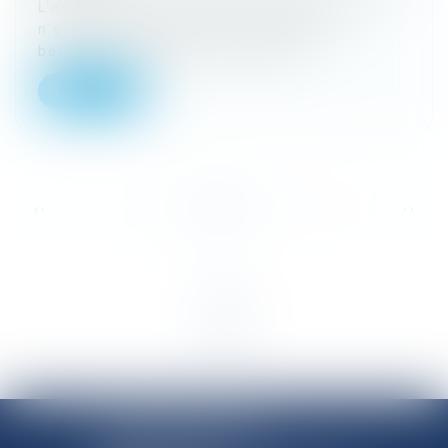
L’esprit de l’article 1792-7 du code civil
n’est pas d’exclure des ouvrages du
bénéfice de la garantie décenna...
Lire la suite
...
<<
<
1
2
3
4
5
6
7
>
>>
SHANNON AVOCATS