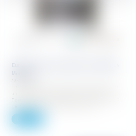
Eurojuris signe un partenariat avec AG2R La
Mondiale
28/02/2026
Le réseau Eurojuris France vient de signer
un partenariat avec AG2R La Mondiale.
Fortement ancré dans les territoires, AG2R
LA MONDIALE, spécialiste de la p...
Lire la suite