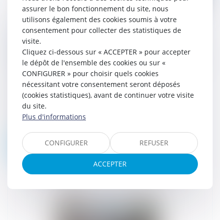
assurer le bon fonctionnement du site, nous
utilisons également des cookies soumis à votre
consentement pour collecter des statistiques de
Garantie à première demande : le délai de
visite.
prescription de l’action en paiement court à
Cliquez ci-dessous sur « ACCEPTER » pour accepter
compter du jour de l’exigibilité de la garantie
le dépôt de l'ensemble des cookies ou sur «
CONFIGURER » pour choisir quels cookies
03/03/2026
Le 16 novembre 2005, la société
nécessitant votre consentement seront déposés
KARLSBRAU a consenti par contrat des
(cookies statistiques), avant de continuer votre visite
avantages économiques et financiers à
du site.
Monsieur Z, exploitant un débit de
Plus d'informations
boissons. K...
CONFIGURER
REFUSER
Lire la suite
ACCEPTER