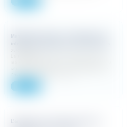
Lire la suite
Manifestation sportive : l’organisateur doit
informer les participants sur les assurances
05/03/2026
La responsabilité de l’organisateur d’une
manifestation sportive ne se limite pas à la
sécurité du parcours ou à la logistique de
l’événement. Dans un arrêt...
Lire la suite
L’employeur a-t-il le droit de contacter le