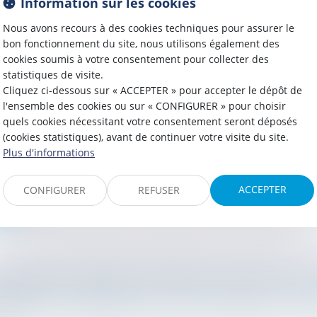
Information sur les cookies
uite
Nous avons recours à des cookies techniques pour assurer le
bon fonctionnement du site, nous utilisons également des
cookies soumis à votre consentement pour collecter des
statistiques de visite.
Cliquez ci-dessous sur « ACCEPTER » pour accepter le dépôt de
l'ensemble des cookies ou sur « CONFIGURER » pour choisir
oit public - Paris
quels cookies nécessitant votre consentement seront déposés
24
(cookies statistiques), avant de continuer votre visite du site.
rise : Cornet Vincent Ségurel est l’un des premiers ca
Plus d'informations
 reconnu parmi les meilleurs en droit des affaires par..
uite
ACCEPTER
CONFIGURER
REFUSER
 de départ du délai de prescription d'une action en p
igibilité de l'obligation qui a donné naissance à la c
24