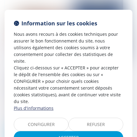
Information sur les cookies
Nous avons recours à des cookies techniques pour
assurer le bon fonctionnement du site, nous
utilisons également des cookies soumis à votre
consentement pour collecter des statistiques de
visite.
Cliquez ci-dessous sur « ACCEPTER » pour accepter
le dépôt de l'ensemble des cookies ou sur «
PACS : la Cour de cassation confirme la
CONFIGURER » pour choisir quels cookies
présomption d’indivision
nécessitant votre consentement seront déposés
(cookies statistiques), avant de continuer votre visite
26/11/2025
Dans un arrêt du 1er octobre 2025 (Cass.
du site.
1re civ., 1er octobre 2025, n° 23-22.353), la
Plus d'informations
Cour de cassation rappelle une règle
essentielle pour les partenaires...
CONFIGURER
REFUSER
Lire la suite