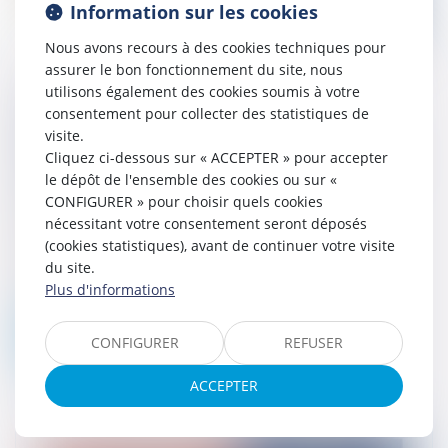
Information sur les cookies
Nous avons recours à des cookies techniques pour
assurer le bon fonctionnement du site, nous
utilisons également des cookies soumis à votre
Responsabilité des gestionnaires publics -
consentement pour collecter des statistiques de
Une surfacturation d’un marché public
visite.
corrigée au stade du DGD : la responsabilité
Cliquez ci-dessous sur « ACCEPTER » pour accepter
le dépôt de l'ensemble des cookies ou sur «
du comptable public demeure engagée
CONFIGURER » pour choisir quels cookies
19/08/2025
nécessitant votre consentement seront déposés
Cour des comptes 13 mai 2025, Commune
(cookies statistiques), avant de continuer votre visite
d’Eguilles, S-2025-0647 Une Commune
du site.
confie à un entrepreneur un marché public
Plus d'informations
de travaux à bons de commandes à l’iss...
Lire la suite
CONFIGURER
REFUSER
ACCEPTER