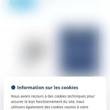
Lire la suite
Information sur les cookies
Loueurs en meublé : attention à la preuve des
Nous avons recours à des cookies techniques pour
dépenses professionnelles !
assurer le bon fonctionnement du site, nous
29/10/2025
utilisons également des cookies soumis à votre
La Cour administrative d’appel de Paris,