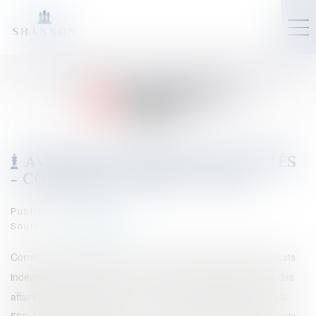
AVOCAT EN DROIT DES SOCIÉTÉS
– CORPORATE – META - LILLE
Publié le :
06/02/2025
Source :
www.eurojuris.fr
Cornet Vincent Ségurel est l’un des premiers cabinets d’avocats
indépendants français, reconnu parmi les meilleurs en droit des
affaires par de nombreux classements et récompenses (Legal