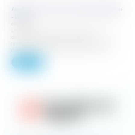
Avocat en droit de la concurrence-distribution
- LYON
06/02/2025
Le cabinet Cornet Vincent Ségurel est l’un
des premiers cabinets d’avocats
indépendants français, reconnu parmi les
meilleurs en droit des affaires par de no...
Lire la suite