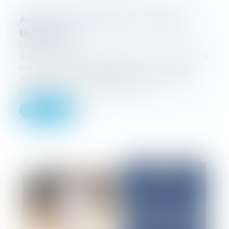
Avocat en droit des sociétés – Corporate –
MetA - LILLE
06/02/2025
Cornet Vincent Ségurel est l’un des premiers
cabinets d’avocats indépendants français,
reconnu parmi les meilleurs en droit des
affaires par de nombreux clas...
Lire la suite