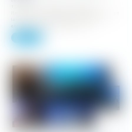
04/02/2025
1. Les faits : [S] [U], de nationalité
italienne, est décédée le 28 février 2015, en
laissant pour lui succéder ses quatre
enfants, [N], [W], [Z] et [X], ai...
Lire la suite