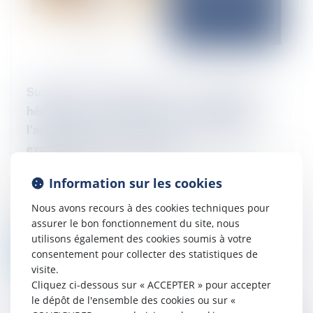
Succession et assurance-vie : L'intérêt des
héritiers ne constitue pas un critère pour
l'appréciation du caractère manifestement
exagéré des primes versées
06/02/2025
Cour de cassation, Chambre civile 2, 19
Information sur les cookies
décembre 2024, 23-19.110, Publié au
Nous avons recours à des cookies techniques pour
bulletin 1. LES FAITS ET LA PROCEDURE
assurer le bon fonctionnement du site, nous
[B] [G] est décédée à l’âge de 83 ans le...
utilisons également des cookies soumis à votre
Lire la suite
consentement pour collecter des statistiques de
visite.
Cliquez ci-dessous sur « ACCEPTER » pour accepter
le dépôt de l'ensemble des cookies ou sur «