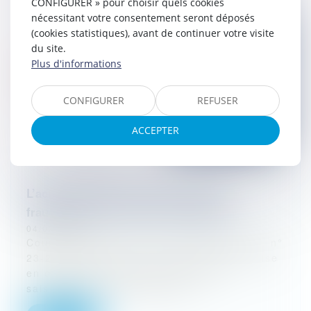
CONFIGURER » pour choisir quels cookies
nécessitant votre consentement seront déposés
(cookies statistiques), avant de continuer votre visite
du site.
Plus d'informations
CONFIGURER
REFUSER
ACCEPTER
L’action paulienne en cas de cession
frauduleuse d’un fonds de commerce
04/02/2025
Cour de cassation, com., 29 janvier 2025, n°
23-20.836 L’action paulienne peut être mise
en œuvre lorsqu’un actif facilement
saisissable est remplacé par...