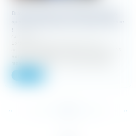
Bravo au bureau et aux membres remerciés
spécialement pendant notre congrès à Valence
!
04/02/2025
Lors de la soirée de clôture de notre
congrès à Valence vendredi 31 janvier 2025,
Benjamin ENGLISH a remercié tous les
membres du Bureau : François VACCAR...
Lire la suite
...
...
<<
<
51
52
53
54
55
56
57
>
>>