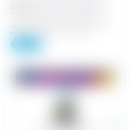
Vidéo : Peut-on contester une signature ?
23/05/2024
Sérieux totem que voici. La signature !
"Quand c'est signé, c'est signé !". Alors,
oui, mais non. C'est plutôt quand "C'est
consenti" (et encore, on ne peut...
Lire la suite