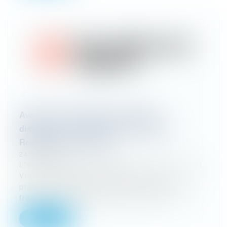
Avocat en contentieux commercial,
distribution et procédures collectives -
Restructuring - Nantes
24/05/2024
L'entreprise Créé à Nantes en 1972, Cornet
Vincent Ségurel est devenu l’un des
premiers cabinets d’avocats indépendants
français. Il regroupe plus de 200 av...
Lire la suite