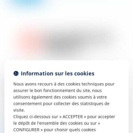
Information sur les cookies
Avocat Contentieux commercial et
Nous avons recours à des cookies techniques pour
Distribution - Nantes
assurer le bon fonctionnement du site, nous
24/05/2024
utilisons également des cookies soumis à votre
L'entreprise Créé à Nantes en 1972, Cornet
consentement pour collecter des statistiques de
Vincent Ségurel est devenu l’un des
visite.
premiers cabinets d’avocats indépendants
Cliquez ci-dessous sur « ACCEPTER » pour accepter
français. Il regroupe plus de 200 av...
le dépôt de l'ensemble des cookies ou sur «
CONFIGURER » pour choisir quels cookies
Lire la suite