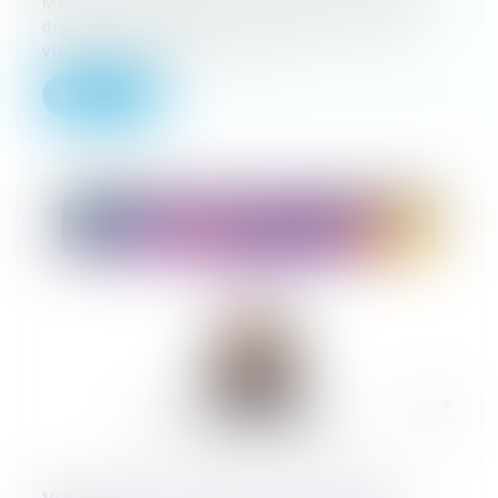
Metz du 18 avril 2024 relaxant au nom du «
droit de correction » un père accusé de
violence sur ses fils « On...
Lire la suite