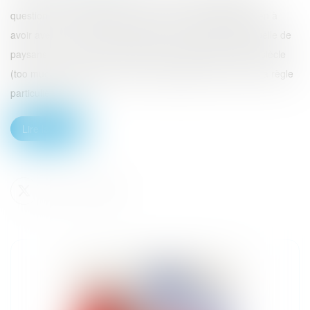
question des "privilèges" se pose. Bon, déjà, privilège, rien à
avoir avec un truc d'aristo empiétant sur la liberté individuelle de
paysans qui n'ont pas conscience du despotisme de leur siècle
(too much ?). Mais ça renvoie à privus/lege, la loi privée, la règle
particulière. Pas...
Lire la suite