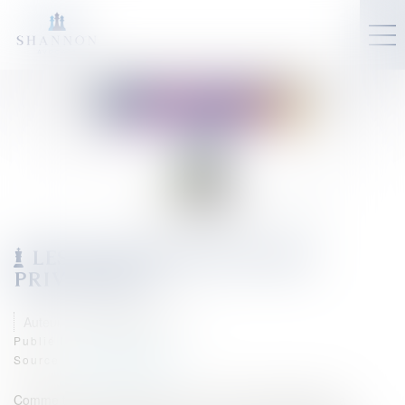
LES AVOCATS ONT-ILS DES
PRIVILÈGES ?
Auteur : MOUNIELOU Etienne
Publié le :
15/05/2024
Source :
www.eurojuris.fr
Comme toutes les professions qui a ses propres règles, la