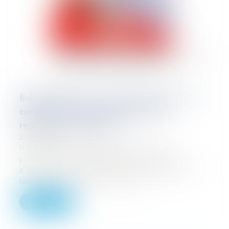
Bail d'habitation et congé pour reprise : les
conditions permettant au bailleur de
reprendre son logement
27/05/2024
Il n’est toujours pas facile pour un
propriétaire de récupérer son logement,
c’est-à-dire de résilier le bail le liant à un
locataire. L’article 15 de la lo...
Lire la suite