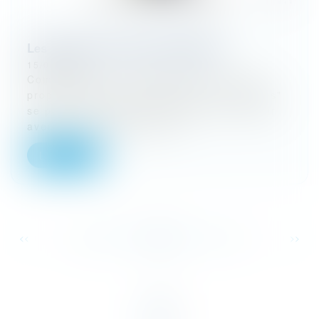
Les avocats ont-ils des privilèges ?
15/05/2024
Comme toutes les professions qui a ses
propres règles, la question des "privilèges"
se pose. Bon, déjà, privilège, rien à avoir
avec un truc d'aristo emp...
Lire la suite
...
...
<<
<
88
89
90
91
92
93
94
>
>>