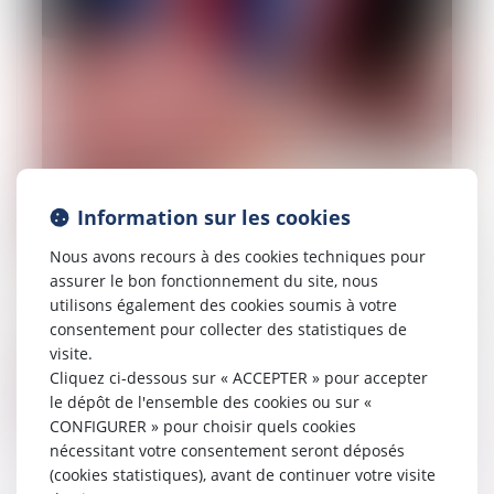
Information sur les cookies
Nous avons recours à des cookies techniques pour
assurer le bon fonctionnement du site, nous
utilisons également des cookies soumis à votre
consentement pour collecter des statistiques de
visite.
Cliquez ci-dessous sur « ACCEPTER » pour accepter
le dépôt de l'ensemble des cookies ou sur «
CONFIGURER » pour choisir quels cookies
nécessitant votre consentement seront déposés
(cookies statistiques), avant de continuer votre visite