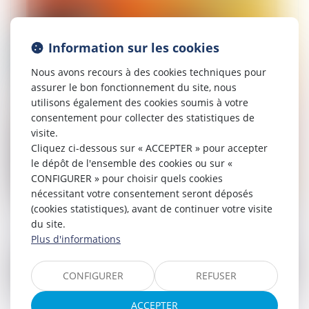
Information sur les cookies
Nous avons recours à des cookies techniques pour
assurer le bon fonctionnement du site, nous
utilisons également des cookies soumis à votre
consentement pour collecter des statistiques de
visite.
Cliquez ci-dessous sur « ACCEPTER » pour accepter
le dépôt de l'ensemble des cookies ou sur «
CONFIGURER » pour choisir quels cookies
nécessitant votre consentement seront déposés
(cookies statistiques), avant de continuer votre visite
du site.
Plus d'informations
CONFIGURER
REFUSER
ACCEPTER