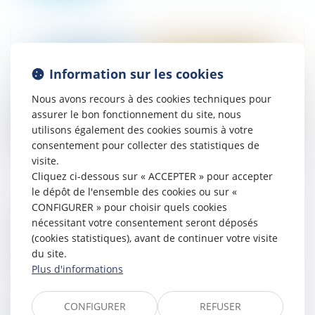
Information sur les cookies
Nous avons recours à des cookies techniques pour
assurer le bon fonctionnement du site, nous
utilisons également des cookies soumis à votre
consentement pour collecter des statistiques de
visite.
Cliquez ci-dessous sur « ACCEPTER » pour accepter
le dépôt de l'ensemble des cookies ou sur «
CONFIGURER » pour choisir quels cookies
Franchise : Affaire pizza sprint : intuitu
nécessitant votre consentement seront déposés
(cookies statistiques), avant de continuer votre visite
personae et indivisibilité des contrats
du site.
07/06/2024
Plus d'informations
Dans un arrêt rendu le 15 mai 2024 (Cour
de cassation, 15 mai 2024, n°22-20.747), la
Cour de cassation scelle un nouvel épisode
CONFIGURER
REFUSER