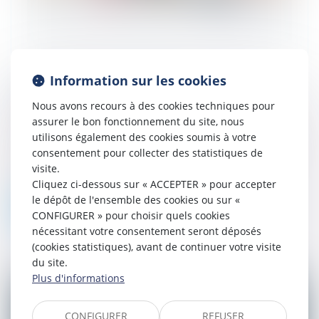
Information sur les cookies
La protection de la résidence principale
soumise au droit de la preuve
Nous avons recours à des cookies techniques pour
11/12/2023
assurer le bon fonctionnement du site, nous
De tous temps la nécessité de préserver son
utilisons également des cookies soumis à votre
foyer, sa famille et son logement a hanté
consentement pour collecter des statistiques de
l’homme et notamment l’entrepreneur. Pour
visite.
y répondre le législateur a p...
Cliquez ci-dessous sur « ACCEPTER » pour accepter
le dépôt de l'ensemble des cookies ou sur «
Lire la suite
CONFIGURER » pour choisir quels cookies
nécessitant votre consentement seront déposés
(cookies statistiques), avant de continuer votre visite
du site.
Plus d'informations
CONFIGURER
REFUSER