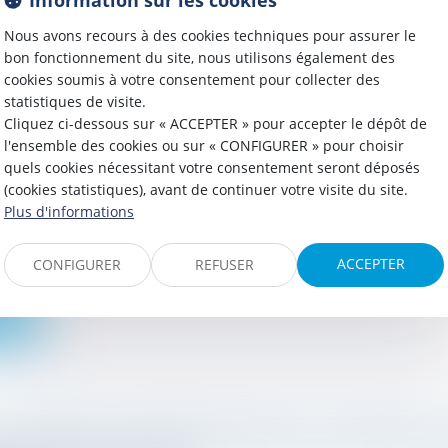
Nous avons recours à des cookies techniques pour assurer le
bon fonctionnement du site, nous utilisons également des
uite
cookies soumis à votre consentement pour collecter des
statistiques de visite.
Cliquez ci-dessous sur « ACCEPTER » pour accepter le dépôt de
l'ensemble des cookies ou sur « CONFIGURER » pour choisir
quels cookies nécessitant votre consentement seront déposés
(cookies statistiques), avant de continuer votre visite du site.
on d’un permis de construire en raison du risque d’é
Plus d'informations
25
 le maire de Siouville-Hague a accordé un permis de co
ACCEPTER
CONFIGURER
REFUSER
son individuelle, située en première ligne sur la plage
uite
 mouillage et d’équipements légers : soumission a