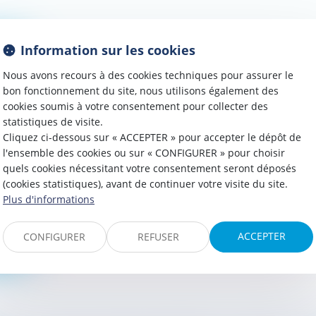
Information sur les cookies
uite
Nous avons recours à des cookies techniques pour assurer le
bon fonctionnement du site, nous utilisons également des
cookies soumis à votre consentement pour collecter des
statistiques de visite.
Cliquez ci-dessous sur « ACCEPTER » pour accepter le dépôt de
ance de l’avocat : la participation d’investisseurs 
l'ensemble des cookies ou sur « CONFIGURER » pour choisir
’avocats peut être interdite
quels cookies nécessitant votre consentement seront déposés
25
(cookies statistiques), avant de continuer votre visite du site.
 la Cour de Justice de l’Union Européenne 19.12.2024
Plus d'informations
a CJUE était saisie d’une demande de décision préjudic
ACCEPTER
CONFIGURER
REFUSER
uite