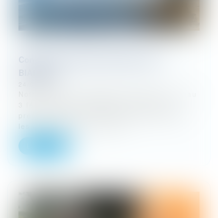
Congrès EUROJURIS FRANCE 2024 à
BIARRITZ
24/08/2023
Notre prochain congrès se tiendra du 1er au
3 février 2024 à BIARRITZ. Notez dès à
présent la date ! Le programme ainsi que
les inscriptions seront pro...
Lire la suite