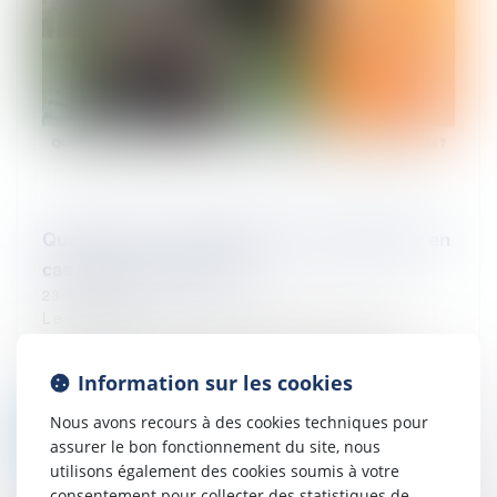
Quelles sont les obligations de l'employeur en
cas de fortes chaleurs ?
23/08/2023
Les épisodes de fortes chaleurs et plus
généralement d’intempéries du fait du
changement climatique, vont se multiplier et
Information sur les cookies
nous devrons nous adapter.Dans ce...
Nous avons recours à des cookies techniques pour
Lire la suite
assurer le bon fonctionnement du site, nous
utilisons également des cookies soumis à votre
consentement pour collecter des statistiques de