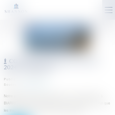
CONGRÈS EUROJURIS FRANCE
2024 À BIARRITZ
Publié le :
24/08/2023
Source :
www.eurojuris.fr
Notre prochain congrès se tiendra du 1er au 3 février 2024 à
BIARRITZ. Notez dès à présent la date ! Le programme ainsi que
les inscriptions seront prochainement disponibles.