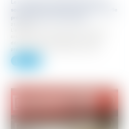
Le reclassement du salarié déclaré inapte
sous contrôle du médecin du travail : nouvelle
précision de la Cour de cassation
21/08/2023
L’employeur doit-il s’assurer que le poste
crée pour le reclassement d’un salarié
déclaré inapte est compatible avec les
préconisations du médecin du travail...
Lire la suite