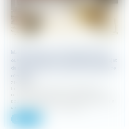
Marchés publics : Point de départ du délai
ouvert au titulaire pour transmettre son projet
de décompte final en l’absence de décision de
réception
21/08/2023
En l’absence de décision expresse de
réception des travaux, le délai de 30 jours
pour transmettre le projet de décompte final
court à compter de la propositi...
Lire la suite