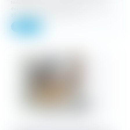
fonction publique, dispose que : « Par
dérogation au principe énoncé à l'article L.
311-1 et sous réserve que cet...
Lire la suite