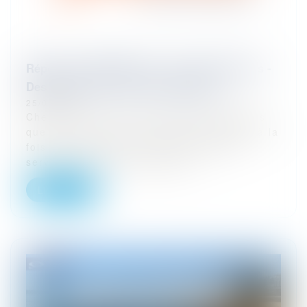
Réponse de SEPTEO sur les augmentations -
Des avoirs vont vous être envoyés !
25/08/2023
Chers amis, Suite aux différents échanges
que nous avons eu concernant SEPTEO, à la
fois sur la qualité de certains de leurs
services et sur les augmentat...
Lire la suite