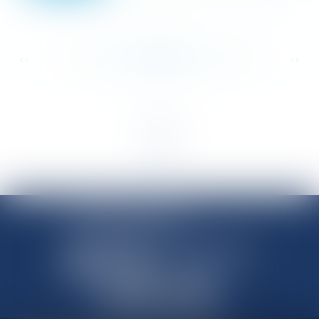
...
...
<<
<
122
123
124
125
126
127
128
>
>>
SHANNON AVOCATS