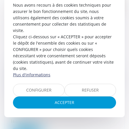
Nous avons recours à des cookies techniques pour
assurer le bon fonctionnement du site, nous
utilisons également des cookies soumis à votre
consentement pour collecter des statistiques de
visite.
Cliquez ci-dessous sur « ACCEPTER » pour accepter
le dépôt de l'ensemble des cookies ou sur «
CONFIGURER » pour choisir quels cookies
nécessitant votre consentement seront déposés
(cookies statistiques), avant de continuer votre visite
La créance de restitution du sous-traitant en
du site.
cas de nullité du contrat de sous-traitance ne
Plus d'informations
s'étend pas au coût des travaux de reprise des
malfaçons dont il est l'auteur
CONFIGURER
REFUSER
07/08/2023
Un maître de l’ouvrage a confié à une
ACCEPTER
entreprise de gros-œuvre la réalisation
d’une opération de construction immobilière,
laquelle a sous-traité la réalisat...