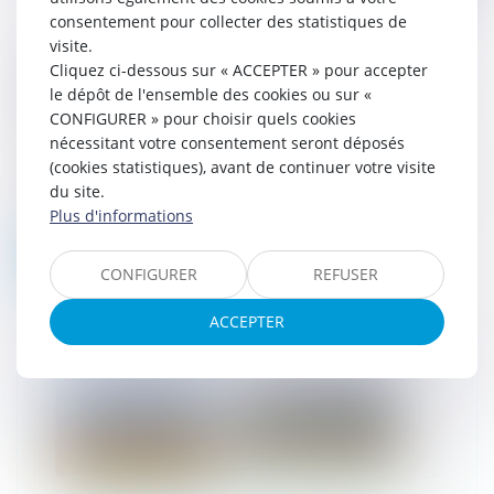
consentement pour collecter des statistiques de
visite.
La prestation compensatoire doit-elle tenir
Cliquez ci-dessous sur « ACCEPTER » pour accepter
compte des droits prévisibles à la retraite ?
le dépôt de l'ensemble des cookies ou sur «
CONFIGURER » pour choisir quels cookies
26/05/2025
Aux termes de l’article 271 du Code civil, la
nécessitant votre consentement seront déposés
prestation compensatoire est fixée en
(cookies statistiques), avant de continuer votre visite
prenant en compte, entre autres, la situation
du site.
respective des époux en mat...
Plus d'informations
Lire la suite
CONFIGURER
REFUSER
ACCEPTER