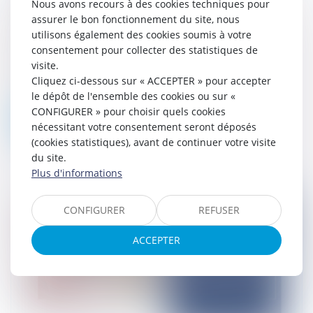
Nous avons recours à des cookies techniques pour
26/12/2024
assurer le bon fonctionnement du site, nous
A la suite de la décision du Conseil
utilisons également des cookies soumis à votre
Constitutionnel n° 2023-1074 QPC du 8
consentement pour collecter des statistiques de
décembre 2023, la Cour administrative
visite.
d’appel de Paris avait jugé dans son arrêt
Cliquez ci-dessous sur « ACCEPTER » pour accepter
n...
le dépôt de l'ensemble des cookies ou sur «
CONFIGURER » pour choisir quels cookies
Lire la suite
nécessitant votre consentement seront déposés
(cookies statistiques), avant de continuer votre visite
du site.
Plus d'informations
CONFIGURER
REFUSER
ACCEPTER