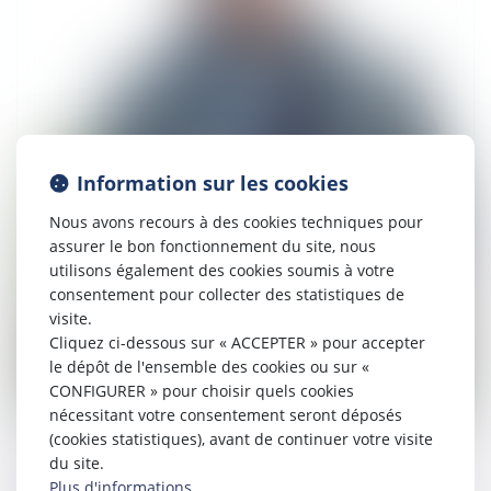
Information sur les cookies
Nous avons recours à des cookies techniques pour
assurer le bon fonctionnement du site, nous
utilisons également des cookies soumis à votre
consentement pour collecter des statistiques de
visite.
Cliquez ci-dessous sur « ACCEPTER » pour accepter
le dépôt de l'ensemble des cookies ou sur «
CONFIGURER » pour choisir quels cookies
nécessitant votre consentement seront déposés
(cookies statistiques), avant de continuer votre visite
du site.
Vidéo : air comprimé là où il ne faut pas ... et
Plus d'informations