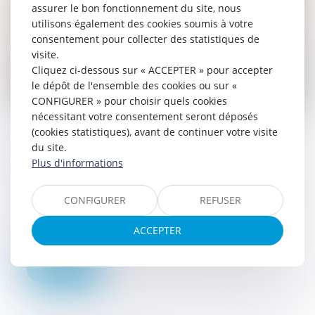
assurer le bon fonctionnement du site, nous
utilisons également des cookies soumis à votre
consentement pour collecter des statistiques de
visite.
Cliquez ci-dessous sur « ACCEPTER » pour accepter
le dépôt de l'ensemble des cookies ou sur «
CONFIGURER » pour choisir quels cookies
nécessitant votre consentement seront déposés
(cookies statistiques), avant de continuer votre visite
Podcast : La prison sous la Révolution
du site.
Plus d'informations
06/05/2024
Nouveau podcast sur la période
révolutionnaire. Le sujet vaste, complexe et
CONFIGURER
REFUSER
malaisant. On va dans le pire de la
Révolution. Le pire, mais avec quelques
ACCEPTER
écl...
Lire la suite