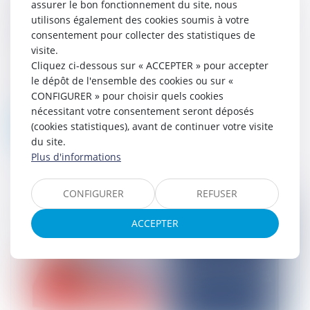
plénière d’un enfant né d’une PMA en cas de
assurer le bon fonctionnement du site, nous
utilisons également des cookies soumis à votre
refus de reconnaissance conjointe ?
consentement pour collecter des statistiques de
20/08/2025
visite.
Dans le cadre de la mise en œuvre des
Cliquez ci-dessous sur « ACCEPTER » pour accepter
dispositions transitoires issues de la loi
le dépôt de l'ensemble des cookies ou sur «
n°2022-219 du 21 février 2022, la Cour de
CONFIGURER » pour choisir quels cookies
cassation a clarifié les critères...
nécessitant votre consentement seront déposés
(cookies statistiques), avant de continuer votre visite
Lire la suite
du site.
Plus d'informations
CONFIGURER
REFUSER
ACCEPTER