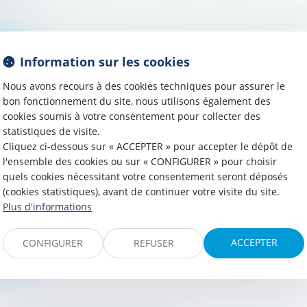
t LEXCAP recrute un(e) avocat(e) en Droit de la famil
ez une équipe composée d’un avocate associée et d’une
Information sur les cookies
uite
Nous avons recours à des cookies techniques pour assurer le
bon fonctionnement du site, nous utilisons également des
cookies soumis à votre consentement pour collecter des
statistiques de visite.
ge anonymisé et droit à la preuve : vers une recon
Cliquez ci-dessous sur « ACCEPTER » pour accepter le dépôt de
l'ensemble des cookies ou sur « CONFIGURER » pour choisir
eux social
quels cookies nécessitant votre consentement seront déposés
25
(cookies statistiques), avant de continuer votre visite du site.
ion de la recevabilité des témoignages anonymes ou a
Plus d'informations
ons civiles, notamment prud’homales, fait l’objet d’une 
ACCEPTER
CONFIGURER
REFUSER
uite