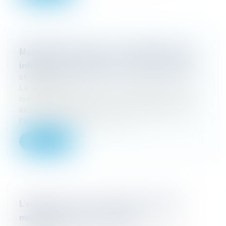
Manifestation sportive : l’organisateur doit
informer les participants sur les assurances
05/03/2026
La responsabilité de l’organisateur d’une
manifestation sportive ne se limite pas à la
sécurité du parcours ou à la logistique de
l’événement. Dans un arrêt...
Lire la suite
L’employeur a-t-il le droit de contacter le
médecin traitant d’un salarié ?