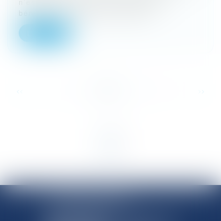
n’est pas d’exclure des ouvrages du
bénéfice de la garantie décenna...
Lire la suite
...
<<
<
1
2
3
4
5
6
7
>
>>
SHANNON AVOCATS