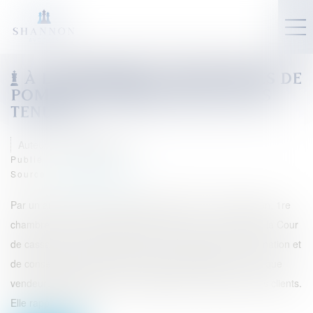
À L’IMPOSSIBLE, LES SOCIÉTÉS DE
POMPES FUNÈBRES SONT-ELLES
TENUES ?
Auteur : DE JESUS Joana
Publié le :
09/03/2026
Source :
www.eurojuris.fr
Par un arrêt rendu le 3 décembre 2025 (Cour de cassation, 1re
chambre civile, 3 décembre 2025, pourvoi n° 24-19.602), la Cour
de cassation a précisé les contours de l’obligation d’information et
de conseil dont les sociétés de pompes funèbres, en tant que
vendeurs professionnels, sont débitrices à l’égard de leurs clients.
Elle rappelle qu’il i...