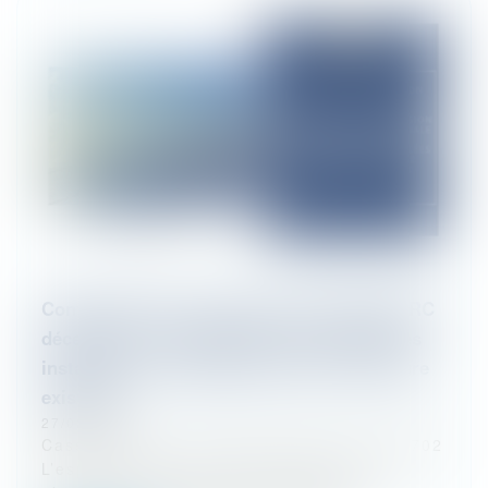
Confirmation de l’exclusion de la garantie RC
décennale aux installations photovoltaïques
installées en surimposition d’une couverture
existante
27/02/2026
Cass, 3ème civ, 19 février 2026, n°24-10702
L’esprit de l’article 1792-7 du code civil