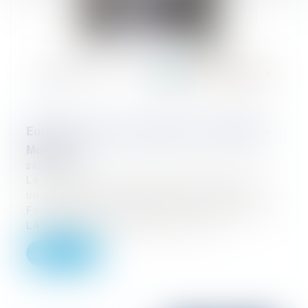
Eurojuris signe un partenariat avec AG2R La
Mondiale
28/02/2026
Le réseau Eurojuris France vient de signer
un partenariat avec AG2R La Mondiale.
Fortement ancré dans les territoires, AG2R
LA MONDIALE, spécialiste de la p...
Lire la suite