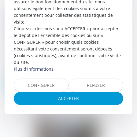
assurer le bon fonctionnement du site, nous
utilisons également des cookies soumis à votre
Garantie à première demande : le délai de
consentement pour collecter des statistiques de
visite.
prescription de l’action en paiement court à
Cliquez ci-dessous sur « ACCEPTER » pour accepter
compter du jour de l’exigibilité de la garantie
le dépôt de l'ensemble des cookies ou sur «
03/03/2026
CONFIGURER » pour choisir quels cookies
Le 16 novembre 2005, la société
nécessitant votre consentement seront déposés
KARLSBRAU a consenti par contrat des
(cookies statistiques), avant de continuer votre visite
avantages économiques et financiers à
du site.
Monsieur Z, exploitant un débit de
Plus d'informations
boissons. K...
Lire la suite
CONFIGURER
REFUSER
ACCEPTER