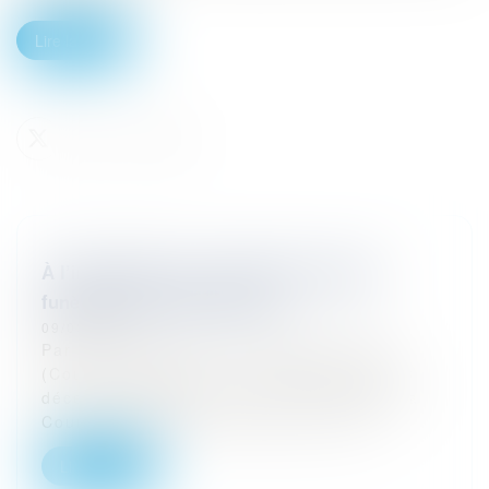
Lire la suite
À l’impossible, les sociétés de pompes
funèbres sont-elles tenues ?
09/03/2026
Par un arrêt rendu le 3 décembre 2025
(Cour de cassation, 1re chambre civile, 3
décembre 2025, pourvoi n° 24-19.602), la
Cour de cassation a précisé les cont...
Lire la suite