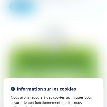
Lire la suite
Information sur les cookies
Nous avons recours à des cookies techniques pour
assurer le bon fonctionnement du site, nous