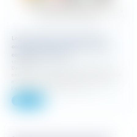
Loger un enfant à bas prix peut-il être
considéré comme un cadeau à prendre en
compte dans l'héritage ?
10/10/2024
Dans cet arrêt du 12 juin 2024 (Cour de
cassation, 1re Chambre civile, 12 juin 2024,
n°22-19.569), il était remis en question
l’occupation à bas prix d’un bi...
Lire la suite