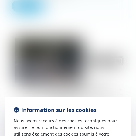
Lire la suite
Information sur les cookies
Restitution de locaux par le locataire dans un
Nous avons recours à des cookies techniques pour
état non conforme à ses obligations : quel est
assurer le bon fonctionnement du site, nous
le montant des dommages-intérêts ?
utilisons également des cookies soumis à votre