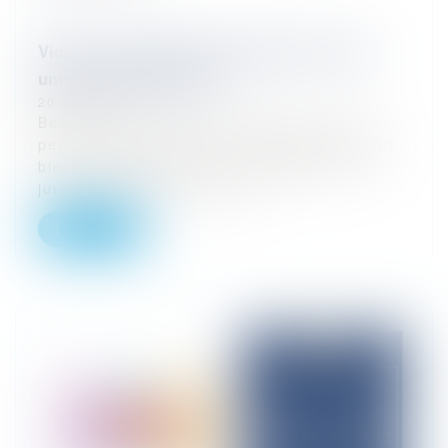
Vidéo : que penser du juge unique ? Juge
unique ou juge inique ?
20/11/2025
Beau sujet de grand oral que voici : que
penser du juge unique ? Car d'abord il faut
bien constater qu'il est omniprésent. Les
juridictions du pays sont e...
Lire la suite