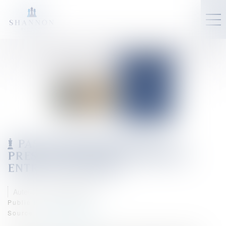
PAS DE SUSPENSION DE LA
PRESCRIPTION DES CRÉANCES
ENTRE CONCUBINS
Auteur : PROVANSAL Alain
Publié le :
18/11/2025
Source :
www.eurojuris.fr