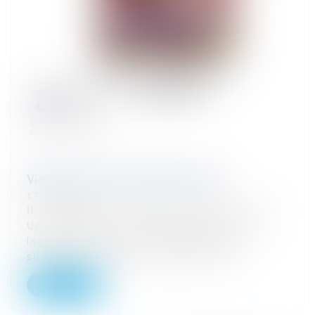
Vidéo : le verrou de la mise en état
17/11/2025
Il est un moment redouté chez les avocats.
Un périple dans l'instance judiciaire à
laquelle le dossier doit impérativement
survivre, et ce alors même que les...
Lire la suite