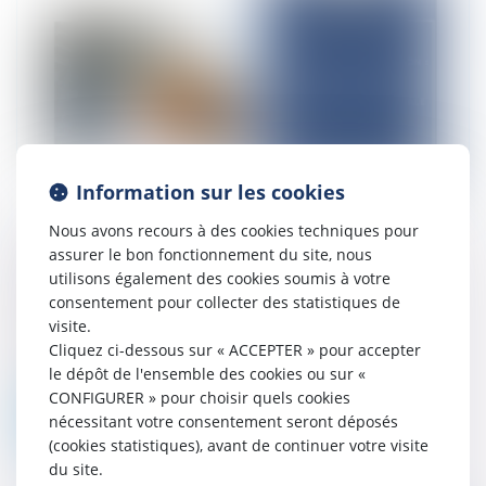
Information sur les cookies
Nous avons recours à des cookies techniques pour
Fabricant et responsabilité décennale
assurer le bon fonctionnement du site, nous
utilisons également des cookies soumis à votre
18/11/2025
consentement pour collecter des statistiques de
Cass, 3ème civ, 23 octobre 2025, n°23-
visite.
20.266 L’arrêt qui a été rendu par la Cour
Cliquez ci-dessous sur « ACCEPTER » pour accepter
de cassation le 23 octobre 2025 est
le dépôt de l'ensemble des cookies ou sur «
l’occasion de rappeler les conditions...
CONFIGURER » pour choisir quels cookies
Lire la suite
nécessitant votre consentement seront déposés
(cookies statistiques), avant de continuer votre visite
du site.