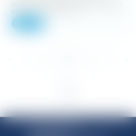
doivent être décidées au moins à la majorité
des deux tiers des parts dé...
Lire la suite
...
...
<<
<
12
13
14
15
16
17
18
>
>>
SHANNON AVOCATS