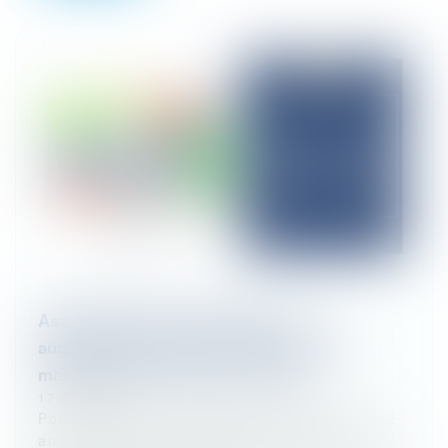
Assemblée générale de SARL : une
augmentation de capital adoptée à une
majorité de 60% des voix est nulle
17/11/2025
Pour les SARL constituées après la loi du 2
août 2005, les modifications statutaires