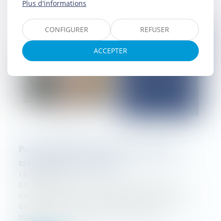
Plus d'informations
CONFIGURER
REFUSER
ACCEPTER
Pas de suspension de la prescription des
créances entre concubins
18/11/2025
La vie commune entre deux personnes
occasionne des frais quotidiens mais aussi
des dépenses d’investissement ou de
travaux occasionnés par le domicile