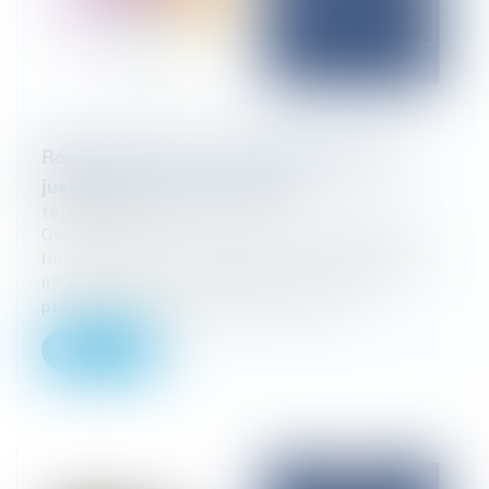
Réseaux de soins : la liberté syndicale ne
justifie pas l’appel au boycott
19/11/2025
Cour de cassation, chambre commerciale,
financière et économique, 15 octobre 2025,
n° 23-21.370. La défense des intérêts
professionnels ne peut pas justif...
Lire la suite