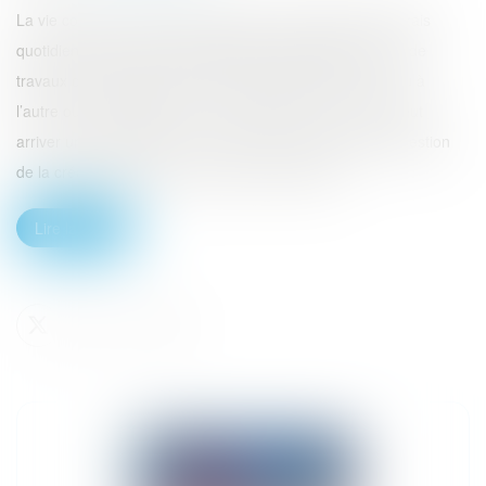
La vie commune entre deux personnes occasionne des frais
quotidiens mais aussi des dépenses d’investissement ou de
travaux occasionnés par le domicile appartenant à l’un ou à
l’autre ou à leur indivision. A un moment ou à un autre peut
arriver une séparation ou un décès et se pose alors la question
de la créance du conjoint qui a payé ces dépen...
Lire la suite