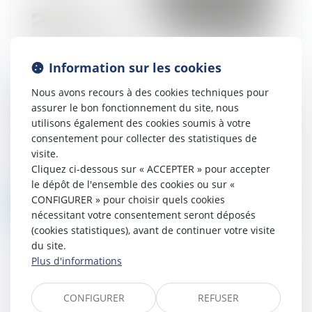
Information sur les cookies
EUROJURIS FRANCE parrain de Surfrider
Nous avons recours à des cookies techniques pour
Foundation
assurer le bon fonctionnement du site, nous
29/08/2023
utilisons également des cookies soumis à votre
L’ONG Surfrider Foundation est un collectif
consentement pour collecter des statistiques de
d’activistes positifs qui agit concrètement
visite.
sur le terrain au quotidien pour transmettre
Cliquez ci-dessous sur « ACCEPTER » pour accepter
aux générations futures...
le dépôt de l'ensemble des cookies ou sur «
CONFIGURER » pour choisir quels cookies
Lire la suite
nécessitant votre consentement seront déposés
(cookies statistiques), avant de continuer votre visite
du site.
Plus d'informations
CONFIGURER
REFUSER