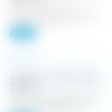
01/03/2024
Le statut d’agent commercial est-il
applicable aux agents immobiliers ? Arrêt
de la Cour de cassation du 10 janvier 2024,
n° 22-21.942 En l’espèce, une...
Lire la suite
L'architecte est tenu de réaliser un projet qui
soit réalisable
01/03/2024
Dans le cadre de cette affaire, un architecte
s’était vu confier par des maîtres de
l’ouvrage la mission d’établir les avants
projets, le dossier de permis d...