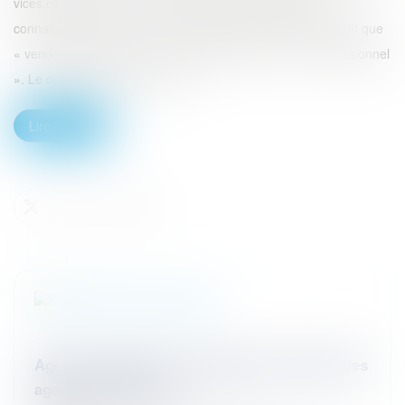
vices cachés, il existe une présomption irréfragable de
connaissance par le vendeur professionnel, mais également que
« vendeur professionnel » n’est pas synonyme de « professionnel
». Le contexte : Il ressort des d...
Lire la suite
Agents immobiliers : application du statut des
agents commerciaux