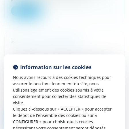
Lire la suite
Présomption de connaissance du vice caché :
Information sur les cookies
ne pas confondre « Professionnel » et «
Vendeur professionnel »
Nous avons recours à des cookies techniques pour
assurer le bon fonctionnement du site, nous
01/03/2024
Dans une décision du 17 janvier 2024
utilisons également des cookies soumis à votre
(pourvoi 21-23.909 F-B), la Cour de
consentement pour collecter des statistiques de
Cassation a eu l’occasion de rappeler qu’en
visite.
matière de vices cachés, il existe une p...
Cliquez ci-dessous sur « ACCEPTER » pour accepter
le dépôt de l'ensemble des cookies ou sur «
Lire la suite
CONFIGURER » pour choisir quels cookies
nécessitant votre consentement seront déposés