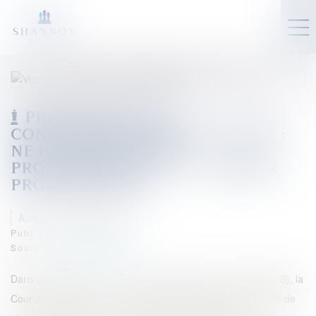
PRÉSOMPTION DE
CONNAISSANCE DU VICE CACHÉ :
NE PAS CONFONDRE «
PROFESSIONNEL » ET « VENDEUR
PROFESSIONNEL »
Auteur : MERABET Nasser
Publié le :
01/03/2024
Source :
www.eurojuris.fr
Dans une décision du 17 janvier 2024 (pourvoi 21-23.909 F-B), la
Cour de Cassation a eu l’occasion de rappeler qu’en matière de