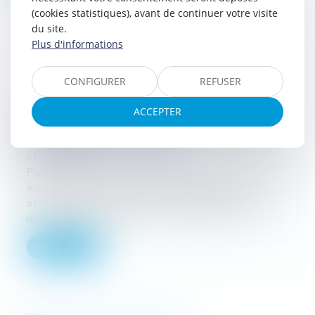
(cookies statistiques), avant de continuer votre visite
du site.
Plus d'informations
CONFIGURER
REFUSER
Nouvelle sanction adoptée après la
ACCEPTER
suspension de la première : pas de violation
du principe non bis in idem
01/03/2024
Par un arrêt du 22 décembre 2023, publié
au Recueil Lebon, le Conseil d’Etat a
apporté deux précisions importantes sur la
marge de manœuvre d’une personne pu...
Lire la suite