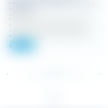
documents communiqués après une enquête
administrative
29/02/2024
Par un arrêt du 22 décembre 2023, publié
au Recueil Lebon, le Conseil d’Etat a
apporté deux précisions importantes sur la
marge de manœuvre d’une personne pu...
Lire la suite
...
...
<<
<
97
98
99
100
101
102
103
>
>>