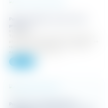
Personne vulnérable : quel est le rôle du
procureur ?
01/03/2024
Tutellhéoden. Que ce soit pour des raisons
physiques, psychologiques ou simplement en
raison du temps qui passe, il est parfois
nécessaire de préserver le...
Lire la suite
Précisions sur l’anonymisation des