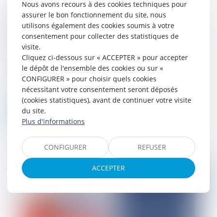
Nous avons recours à des cookies techniques pour
Quelles sont les conditions de l’adoption
assurer le bon fonctionnement du site, nous
plénière d’un enfant né d’une PMA en cas de
utilisons également des cookies soumis à votre
consentement pour collecter des statistiques de
refus de reconnaissance conjointe ?
visite.
20/08/2025
Cliquez ci-dessous sur « ACCEPTER » pour accepter
Dans le cadre de la mise en œuvre des
le dépôt de l'ensemble des cookies ou sur «
dispositions transitoires issues de la loi
CONFIGURER » pour choisir quels cookies
n°2022-219 du 21 février 2022, la Cour de
nécessitant votre consentement seront déposés
cassation a clarifié les critères...
(cookies statistiques), avant de continuer votre visite
du site.
Lire la suite
Plus d'informations
CONFIGURER
REFUSER
ACCEPTER