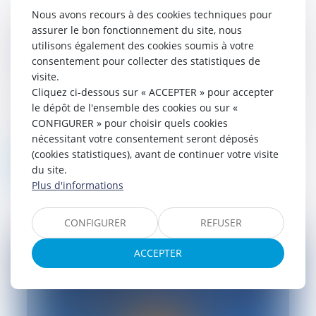
Nous avons recours à des cookies techniques pour
Un rapport d'expertise judiciaire ne peut-être
assurer le bon fonctionnement du site, nous
opposé à un tiers que si ses conclusions sont
utilisons également des cookies soumis à votre
corroborées par d'autres éléments du dossier
consentement pour collecter des statistiques de
visite.
07/04/2025
A la suite de l’apparition de désordres, des
Cliquez ci-dessous sur « ACCEPTER » pour accepter
maîtres de l’ouvrage ont obtenu en référé la
le dépôt de l'ensemble des cookies ou sur «
mise en œuvre d’une expertise judiciaire à
CONFIGURER » pour choisir quels cookies
laquelle un constructeur...
nécessitant votre consentement seront déposés
(cookies statistiques), avant de continuer votre visite
Lire la suite
du site.
Plus d'informations
CONFIGURER
REFUSER
ACCEPTER