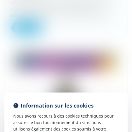
(Cour de cassation, Chambre sociale, 15
mai 2024, Pourvoi n° 22-20.650), la
Chambre sociale de la Cour de cassation...
Lire la suite
Information sur les cookies
Nous avons recours à des cookies techniques pour
assurer le bon fonctionnement du site, nous
utilisons également des cookies soumis à votre