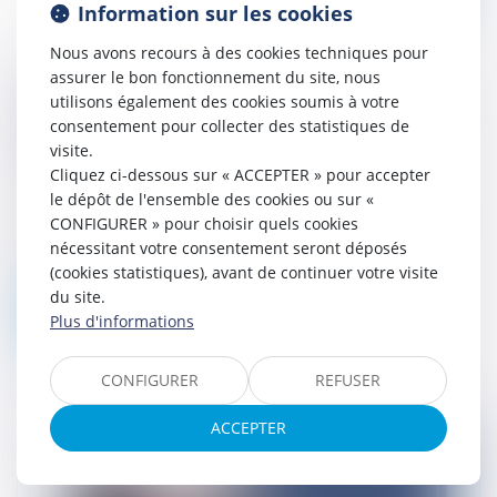
Information sur les cookies
Nous avons recours à des cookies techniques pour
assurer le bon fonctionnement du site, nous
Créance et convention de trésorerie : pas de
utilisons également des cookies soumis à votre
transmission automatique de dettes entre
consentement pour collecter des statistiques de
sociétés d’un même groupe
visite.
01/04/2025
Cliquez ci-dessous sur « ACCEPTER » pour accepter
Cass. com., 12 mars 2025, n° 23-23.961
le dépôt de l'ensemble des cookies ou sur «
Dans un arrêt du 12 mars 2025, la chambre
CONFIGURER » pour choisir quels cookies
commerciale de la Cour de cassation
nécessitant votre consentement seront déposés
rappelle que la mise en place d’une c...
(cookies statistiques), avant de continuer votre visite
du site.
Lire la suite
Plus d'informations
CONFIGURER
REFUSER
ACCEPTER