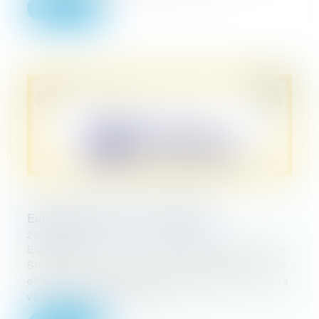
Lire la suite
Eurojuris partenaire de Simplébo
20/09/2024
Eurojuris noue un nouveau partenariat avec
Simplébo, une agence web capable de créer
et rénover des sites internet efficaces, et de
vous aider à apparaître s...