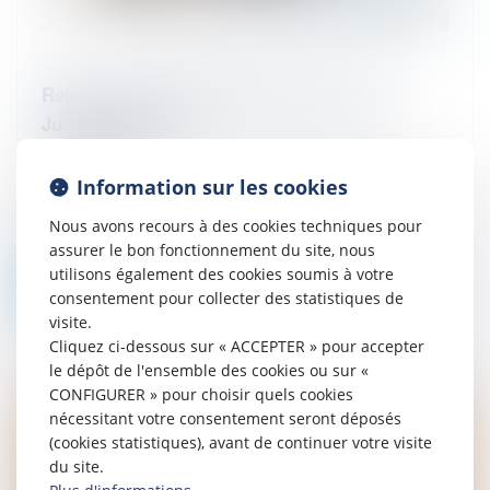
Rejoignez l'équipage Eurojuris lors de la
Juris'cup 2024 !
16/07/2024
EUROJURIS France hisse à nouveau la
Information sur les cookies
grand-voile les 13, 14 et 15 septembre 2024
pour la 33ème édition de la JURIS’CUP qui
Nous avons recours à des cookies techniques pour
se déroulera en rade de Marseille...
assurer le bon fonctionnement du site, nous
utilisons également des cookies soumis à votre
Lire la suite
consentement pour collecter des statistiques de
visite.
Cliquez ci-dessous sur « ACCEPTER » pour accepter
le dépôt de l'ensemble des cookies ou sur «
CONFIGURER » pour choisir quels cookies
nécessitant votre consentement seront déposés
(cookies statistiques), avant de continuer votre visite
du site.