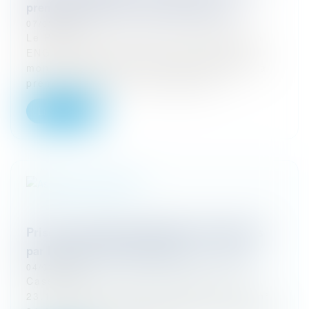
première édition du Top Legal Voices !
07/03/2024
Le Président d'Eurojuris France Benjamin
ENGLISH fait partie des personnalités du
monde juridique pré-sélectionnées pour la
première édition du Top Legal Voi...
Lire la suite
Prise en charge des préjudices immatériels
par l'assureur RC décennale, oui ... mais
04/03/2024
Cass, 3ème civ, 15 février 2024, n° 22-
23.179 Cass, 3ème civ, 15 février 2024, n°