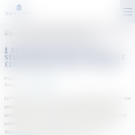
BENJAMIN ENGLISH PRÉ-
SÉLECTIONNÉ POUR LA PREMIÈRE
ÉDITION DU TOP LEGAL VOICES !
Publié le :
07/03/2024
Source :
www.eurojuris.fr
Le Président d'Eurojuris France Benjamin ENGLISH fait partie des
personnalités du monde juridique pré-sélectionnées pour la
première édition du Top Legal Voices, réalisé par Maddyness en
partenariat avec Lamy Liaisons - Groupe Karnov. Top Legal
Voices, c’est le seul classement à mettre en avant les