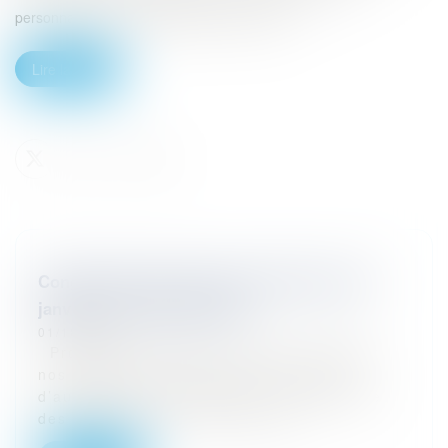
personnalités du monde juridique, qui brille...
Lire la suite
Congrès Eurojuris France à Valence du 29
janvier au 1er février 2025
01/10/2024
Programme détaillé : Comment protéger
nos cabinets et études dans le monde
d’aujourd’hui et de demain ? Arrivée libre
des participants le mercredi 29...