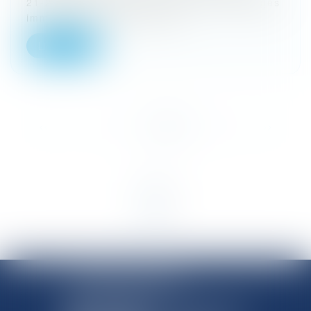
21-22.457 Il est constant que les dommages
immatériels qui sont consé...
Lire la suite
<<
<
1
2
3
4
5
6
>
>>
SHANNON AVOCATS