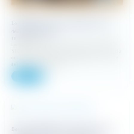
Le TRION, pôle conseils à NIORT, fête son
4ème anniversaire !
10/06/2024
Le 6 juin 2024 le pôle conseils Le TRION à
NIORT fêtait son 4ème anniversaire ! Né du
constat d’un besoin grandissant de lieux de
services pluridisciplin...
Lire la suite
Benjamin ENGLISH pré-sélectionné pour la