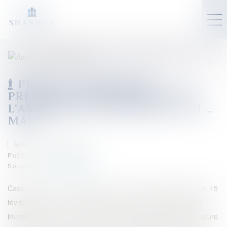
PRISE EN CHARGE DES
PRÉJUDICES IMMATÉRIELS PAR
L'ASSUREUR RC DÉCENNALE, OUI ...
MAIS
Auteur : GAUVIN Ludovic
Publié le :
04/03/2024
Source :
www.eurojuris.fr
Cass, 3ème civ, 15 février 2024, n° 22-23.179 Cass, 3ème civ, 15
février 2024, n° 21-22.457 Il est constant que les dommages
immatériels qui sont consécutifs à un désordre matériel de nature