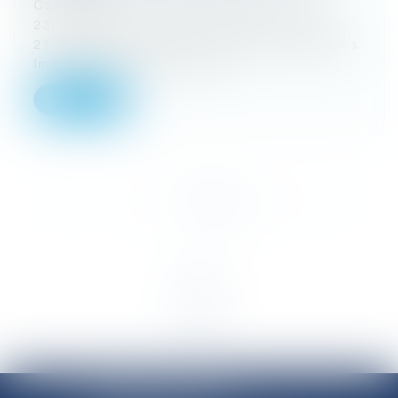
Cass, 3ème civ, 15 février 2024, n° 22-
23.179 Cass, 3ème civ, 15 février 2024, n°
21-22.457 Il est constant que les dommages
immatériels qui sont consé...
Lire la suite
<<
<
1
2
3
4
5
6
>
>>