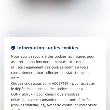
Rejoignez l'équipage Eurojuris lors de la
Juris'cup 2024 !
16/07/2024
Information sur les cookies
EUROJURIS France hisse à nouveau la
grand-voile les 13, 14 et 15 septembre 2024
Nous avons recours à des cookies techniques pour
pour la 33ème édition de la JURIS’CUP qui
assurer le bon fonctionnement du site, nous
se déroulera en rade de Marseille...
utilisons également des cookies soumis à votre
consentement pour collecter des statistiques de
Lire la suite
visite.
Cliquez ci-dessous sur « ACCEPTER » pour accepter
le dépôt de l'ensemble des cookies ou sur «
CONFIGURER » pour choisir quels cookies
nécessitant votre consentement seront déposés
(cookies statistiques), avant de continuer votre visite