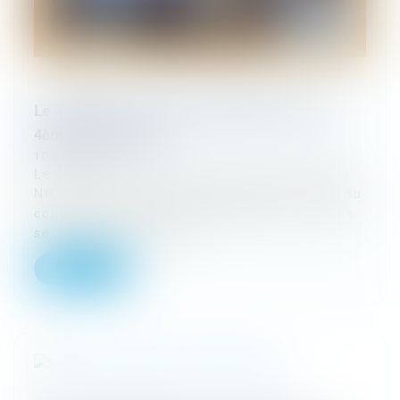
Le TRION, pôle conseils à NIORT, fête son
4ème anniversaire !
10/06/2024
Le 6 juin 2024 le pôle conseils Le TRION à
NIORT fêtait son 4ème anniversaire ! Né du
constat d’un besoin grandissant de lieux de
services pluridisciplin...
Lire la suite