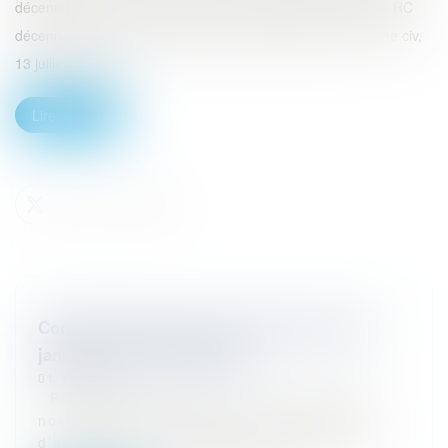
décennale ont vocation à être pris en charge par l’assureur RC
décennale au titre de ses garanties facultatives (Cass, 3ème civ,
13 juillet 2022, n° 2...
Lire la suite
Congrès Eurojuris France à Valence du 29
janvier au 1er février 2025
01/10/2024
Programme détaillé : Comment protéger
nos cabinets et études dans le monde
d’aujourd’hui et de demain ? Arrivée libre