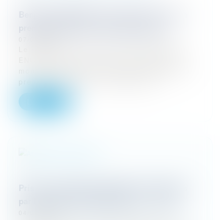
Benjamin ENGLISH pré-sélectionné pour la
première édition du Top Legal Voices !
07/03/2024
Le Président d'Eurojuris France Benjamin
ENGLISH fait partie des personnalités du
monde juridique pré-sélectionnées pour la
première édition du Top Legal Voi...
Lire la suite
Prise en charge des préjudices immatériels
par l'assureur RC décennale, oui ... mais
04/03/2024