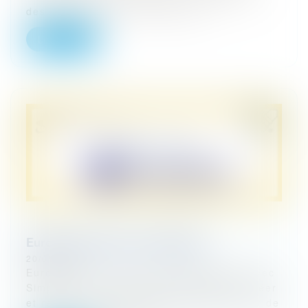
des participants le mercredi 29...
Lire la suite
Eurojuris partenaire de Simplébo
20/09/2024
Eurojuris noue un nouveau partenariat avec
Simplébo, une agence web capable de créer
et rénover des sites internet efficaces, et de