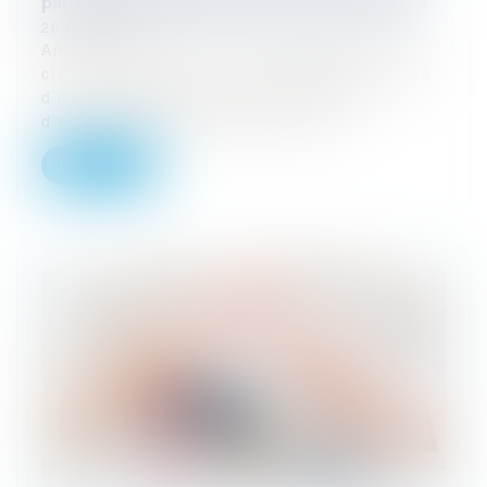
par une personne vivant au foyer de l’assuré
26/05/2025
Analyse de l’arrêt Cour de cassation, 2e
civ., 3 avril 2025 – n° 23-20.003 La validité
d’une clause d’exclusion en matière
d’assurance reste soumise à une...
Lire la suite