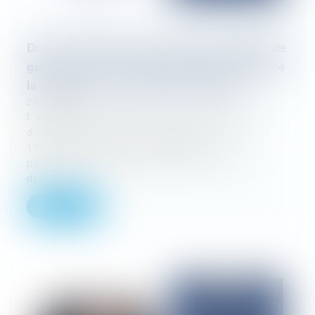
Droit de préférence de la victime et plafond de
garantie : la Cour d’appel de Rennes réaffirme
la prééminence du créancier originaire
20/10/2025
L’arrêt rendu le 26 juin 2024 par la Cour
d’appel de Rennes (5e chambre, RG n°
18/07907) offre une illustration
particulièrement nette de la portée du
droit...
Lire la suite