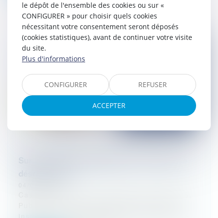
le dépôt de l'ensemble des cookies ou sur «
CONFIGURER » pour choisir quels cookies
nécessitant votre consentement seront déposés
(cookies statistiques), avant de continuer votre visite
du site.
Plus d'informations
CONFIGURER
REFUSER
ACCEPTER
Sur le caractère dérogatoire de la notion de
désordre futur
04/07/2025
Cass, 3ème civ, 26 juin 2025, n°23-18.306,
Publié au bulletin La garantie décennale
institue une présomption de responsabilité