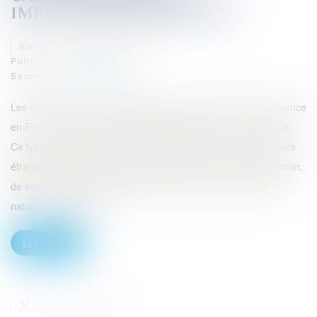
IMPLICATIONS JURIDIQUES
Auteur : Delahousse Christophe
Publié le :
16/01/2024
Source :
www.eurojuris.fr
Les entreprises internationales cherchant à étendre leur présence
en France peuvent envisager l'établissement d'une succursale.
Ce type d'entité, bien qu'étant une extension de la société mère
étrangère, possède certaines particularités en termes de gestion,
de fiscalité et de statut juridique. Cet article vise à éclaircir la
nature, les avantag...
Lire la suite