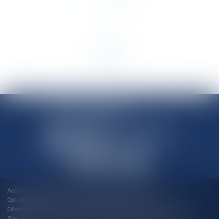
SHANNON AVOCATS
Accueil
Pourquoi "Shannon"?
Quels domaines?
Qui sommes-nous ?
Vidéos explicatives
Honoraires
Offres spécifiques
Actualités
Rendez-vous
Mentions légales
Plan du site
Espace client
Liens utiles
St Brieuc
La Baule