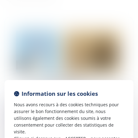
Information sur les cookies
Nous avons recours à des cookies techniques pour
Franchise : Affaire pizza sprint : intuitu
assurer le bon fonctionnement du site, nous
personae et indivisibilité des contrats
utilisons également des cookies soumis à votre
07/06/2024
consentement pour collecter des statistiques de
Dans un arrêt rendu le 15 mai 2024 (Cour
visite.
de cassation, 15 mai 2024, n°22-20.747), la