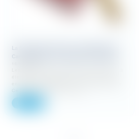
La Succursale en France : Comprendre ses
Caractéristiques et Implications Juridiques
16/01/2024
Les entreprises internationales cherchant à
étendre leur présence en France peuvent
envisager l'établissement d'une succursale.
Ce type d'entité, bien qu'éta...
Lire la suite
<<
<
1
2
>
>>