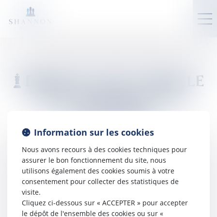
DÉSOLÉ, AUCUN ARTICLE
TROUVÉ DANS CETTE
CATÉGORIE
Information sur les cookies
Erreur 404
Nous avons recours à des cookies techniques pour
La page demandée n'existe pas ou a changé d'adresse.
assurer le bon fonctionnement du site, nous
Veuillez utiliser le menu ou le bouton ci-dessous :
utilisons également des cookies soumis à votre
consentement pour collecter des statistiques de
Retour à l'accueil
visite.
Cliquez ci-dessous sur « ACCEPTER » pour accepter
le dépôt de l'ensemble des cookies ou sur «