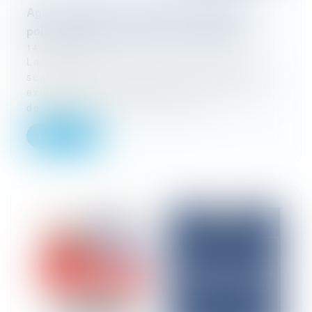
Agent immobilier : DPE, responsabilité et
point de départ du délai de prescription
14/11/2025
La Cour de cassation dans un arrêt du 25
septembre 2025 illustre avec netteté son
exigence quant à la détermination du point
de départ de la prescription qui...
Lire la suite