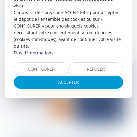
20.266 L’arrêt qui a été rendu par la Cour
visite.
de cassation le 23 octobre 2025 est
Cliquez ci-dessous sur « ACCEPTER » pour accepter
l’occasion de rappeler les conditions...
le dépôt de l'ensemble des cookies ou sur «
CONFIGURER » pour choisir quels cookies
Lire la suite
nécessitant votre consentement seront déposés
(cookies statistiques), avant de continuer votre visite
du site.
Plus d'informations
CONFIGURER
REFUSER
ACCEPTER