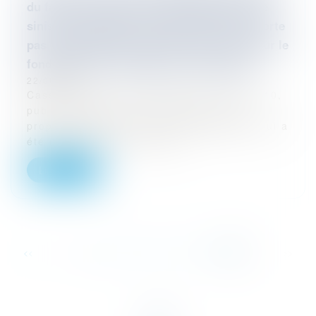
du fait de l'instruction d'une déclaration de
sinistre dommages ouvrage tardive n'emporte
pas la déchéance de garantie de l'assuré sur le
fondement de l'exception de subrogation
22/06/2023
Cass, 3ème civ, 25 mai 2023, n° 22-13.410,
publié au Bulletin M.C et Mme D sont
propriétaires d’une maison d’habitation qui a
été réceptionnée le 30 juin...
Lire la suite
...
<<
<
14
15
16
17
18
19
20
>
>>