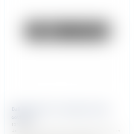
Bail commercial : force majeure et loyers
covid-19
13/07/2023
Un bailleur a donné à bail commercial à une