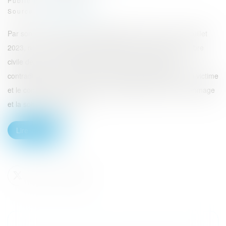
Publié le :
10/07/2023
Source :
www.eurojuris.fr
Par son arrêt en date du 6 juillet 2023 (Cass, 3ème civ, 6 juillet
2023, n° 22-10.884, Publié au Bulletin), la troisième Chambre
civile de la Cour de cassation a réaffirmé l’absence de
contradiction entre le principe de réparation intégrale de la victime
et le contrôle par le juge de la proportionnalité entre le dommage
et la solution réparatoir...
Lire la suite