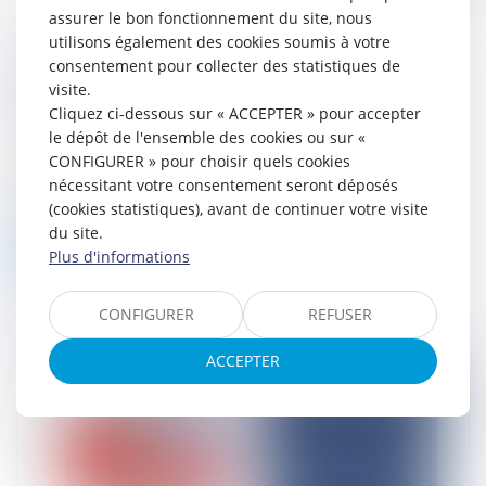
assurer le bon fonctionnement du site, nous
utilisons également des cookies soumis à votre
La reconnaissance de responsabilité par le
consentement pour collecter des statistiques de
constructeur n’interrompt pas la forclusion
visite.
Cliquez ci-dessous sur « ACCEPTER » pour accepter
17/10/2025
Cass, 3ème civ, 9 octobre 2025, n°23-
le dépôt de l'ensemble des cookies ou sur «
20.446 Par un arrêt rendu le 9 octobre
CONFIGURER » pour choisir quels cookies
2025, la Cour de cassation a rappelé que la
nécessitant votre consentement seront déposés
reconnaissance de responsabilité p...
(cookies statistiques), avant de continuer votre visite
du site.
Lire la suite
Plus d'informations
CONFIGURER
REFUSER
ACCEPTER