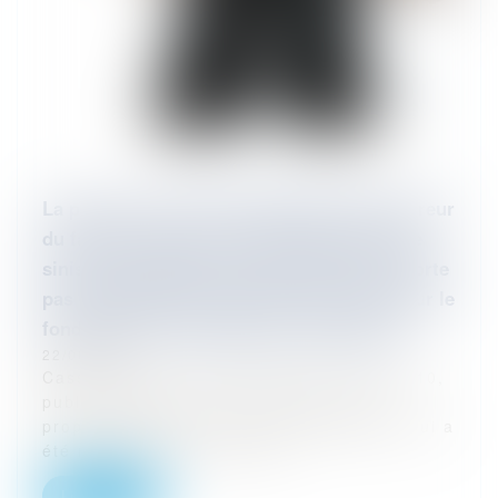
La perte du recours subrogatoire de l'assureur
du fait de l'instruction d'une déclaration de
sinistre dommages ouvrage tardive n'emporte
pas la déchéance de garantie de l'assuré sur le
fondement de l'exception de subrogation
22/06/2023
Cass, 3ème civ, 25 mai 2023, n° 22-13.410,
publié au Bulletin M.C et Mme D sont
propriétaires d’une maison d’habitation qui a
été réceptionnée le 30 juin...
Lire la suite