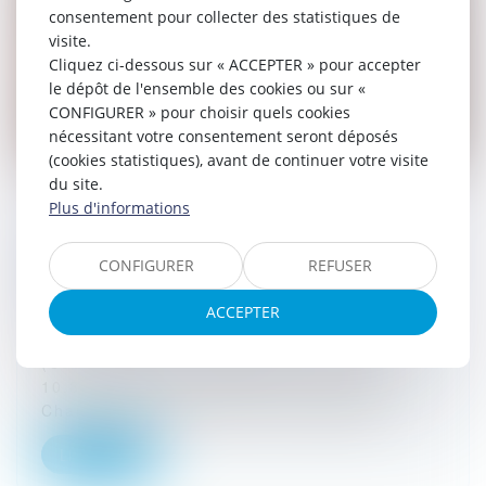
consentement pour collecter des statistiques de
visite.
Cliquez ci-dessous sur « ACCEPTER » pour accepter
le dépôt de l'ensemble des cookies ou sur «
CONFIGURER » pour choisir quels cookies
nécessitant votre consentement seront déposés
(cookies statistiques), avant de continuer votre visite
du site.
Plus d'informations
Contrôle de proportionnalité entre le
dommage et la solution réparatoire : la cour
CONFIGURER
REFUSER
de cassation persiste et signe
ACCEPTER
10/07/2023
Par son arrêt en date du 6 juillet 2023
(Cass, 3ème civ, 6 juillet 2023, n° 22-
10.884, Publié au Bulletin), la troisième
Chambre civile de la Cour de cassati...
Lire la suite