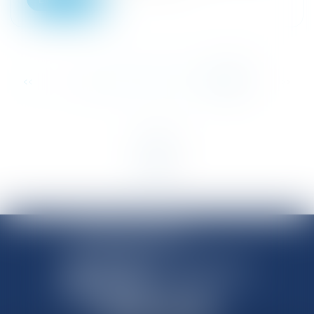
...
<<
<
14
15
16
17
18
19
20
>
>>
SHANNON AVOCATS