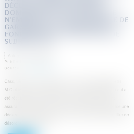
DÉCLARATION DE SINISTRE
DOMMAGES OUVRAGE TARDIVE
N'EMPORTE PAS LA DÉCHÉANCE DE
GARANTIE DE L'ASSURÉ SUR LE
FONDEMENT DE L'EXCEPTION DE
SUBROGATION
Auteur : GAUVIN Ludovic
Publié le :
22/06/2023
Source :
www.eurojuris.fr
Cass, 3ème civ, 25 mai 2023, n° 22-13.410, publié au Bulletin
M.C et Mme D sont propriétaires d’une maison d’habitation qui a
été réceptionnée le 30 juin 2003. Etant bénéficiaires d’une
assurance dommages ouvrage, M.C et Mme D ont régularisé une
déclaration de sinistre le 24 juin 2013 auprès des MMA au titre de
désordres de fissurations...