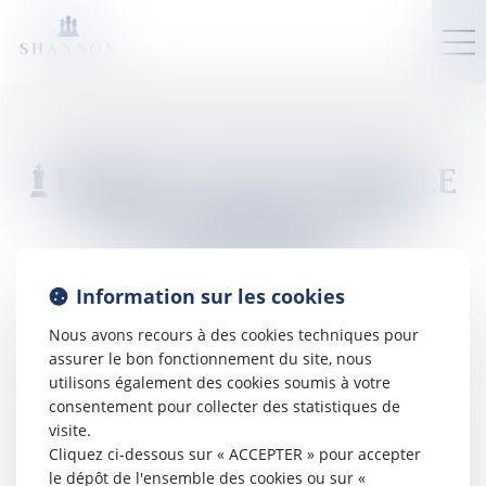
DÉSOLÉ, AUCUN ARTICLE
TROUVÉ DANS CETTE
CATÉGORIE
Information sur les cookies
Erreur 404
Nous avons recours à des cookies techniques pour
La page demandée n'existe pas ou a changé d'adresse.
assurer le bon fonctionnement du site, nous
Veuillez utiliser le menu ou le bouton ci-dessous :
utilisons également des cookies soumis à votre
consentement pour collecter des statistiques de
Retour à l'accueil
visite.
Cliquez ci-dessous sur « ACCEPTER » pour accepter
le dépôt de l'ensemble des cookies ou sur «