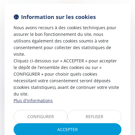
Information sur les cookies
Nous avons recours à des cookies techniques pour
assurer le bon fonctionnement du site, nous
utilisons également des cookies soumis à votre
consentement pour collecter des statistiques de
visite.
Cliquez ci-dessous sur « ACCEPTER » pour accepter
le dépôt de l'ensemble des cookies ou sur «
CONFIGURER » pour choisir quels cookies
nécessitant votre consentement seront déposés
La rupture du Contrat de travail à durée
(cookies statistiques), avant de continuer votre visite
déterminée (CDD) pendant la période d’essai
du site.
par le salarié
Plus d'informations
12/11/2024
Le contrat à durée déterminée (CDD) est un
CONFIGURER
REFUSER
type de contrat de travail dont la durée est
fixée à l'avance. Il offre une grande
ACCEPTER
flexibilité aux entreprises, ma...