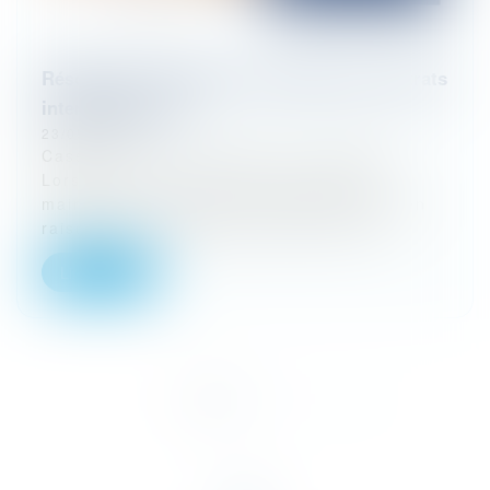
Résolution unilatérale et caducité des contrats
interdépendants
23/05/2025
Cass. com., 5 févr. 2025, n° 23-23.358
Lorsqu’un contrat de fourniture et de
maintenance est résolu unilatéralement en
raison d’un manquement grave du pre...
Lire la suite
<<
<
1
2
3
>
>>