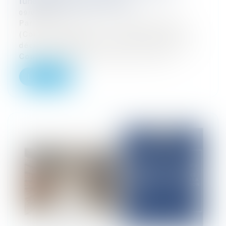
funèbres sont-elles tenues ?
09/03/2026
Par un arrêt rendu le 3 décembre 2025
(Cour de cassation, 1re chambre civile, 3
décembre 2025, pourvoi n° 24-19.602), la
Cour de cassation a précisé les cont...
Lire la suite