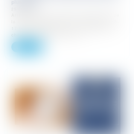
plus stricte
25/06/2025
Arrêt rendu par la Chambre commerciale de
la Cour de cassation le 14 mai 2025, n° 23-
17.948 Dans son arrêt du 14 mai 2025, la
chambre commerciale de la C...
Lire la suite