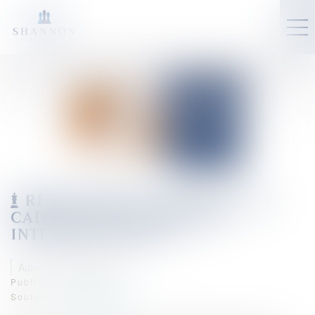
RÉSOLUTION UNILATÉRALE ET
CADUCITÉ DES CONTRATS
INTERDÉPENDANTS
Auteur : VIBERT Olivier
Publié le :
23/05/2025
Source :
www.eurojuris.fr