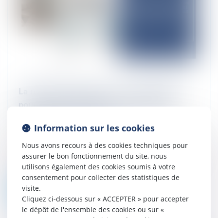
La résolution judiciaire d’un contrat SaaS
pour inexécution fautive : illustration de
l’article 1217 du Code civil
Information sur les cookies
15/07/2025
Par un jugement du 17 juin 2025, le Tribunal
Nous avons recours à des cookies techniques pour
des activités économiques de Paris a
assurer le bon fonctionnement du site, nous
prononcé la résolution de plusieurs contrats
utilisons également des cookies soumis à votre
de prestation de services info...
consentement pour collecter des statistiques de
visite.
Lire la suite
Cliquez ci-dessous sur « ACCEPTER » pour accepter
le dépôt de l'ensemble des cookies ou sur «