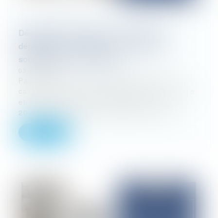
Déséquilibre significatif : l’absence de
dépendance économique n’exclut ni la
soumission, ni la sanction
03/02/2026
Par un arrêt du 7 janvier 2026 (Cour de
cassation, chambre commerciale, financière
et économique, 7 janvier 2026, n° 23-
20.219), la chambre commerciale confi...
Lire la suite