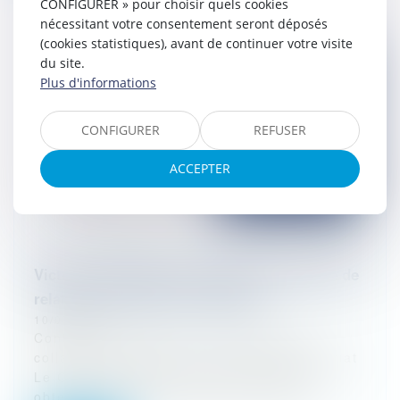
CONFIGURER » pour choisir quels cookies
nécessitant votre consentement seront déposés
(cookies statistiques), avant de continuer votre visite
du site.
Plus d'informations
CONFIGURER
REFUSER
ACCEPTER
Victoire significative en matière de rupture de
relations commerciales établies !
10/07/2025
Contexte de l'affaire : une rupture de
collaboration après 6 années de partenariat
Le Cabinet Adam-Caumeil a récemment
obtenu une victoire importante devan...