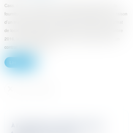
Cass. com., 5 févr. 2025, n° 23-23.358 Lorsqu’un contrat de
fourniture et de maintenance est résolu unilatéralement en raison
d’un manquement grave du prestataire, qu’advient-il du contrat
de location financière qui en dépend ? Les faits Le 2 décembre
2016, la société Nogar’auto conclut avec la société Locam un
contrat de location financi...
Lire la suite
À l’impossible, les sociétés de pompes