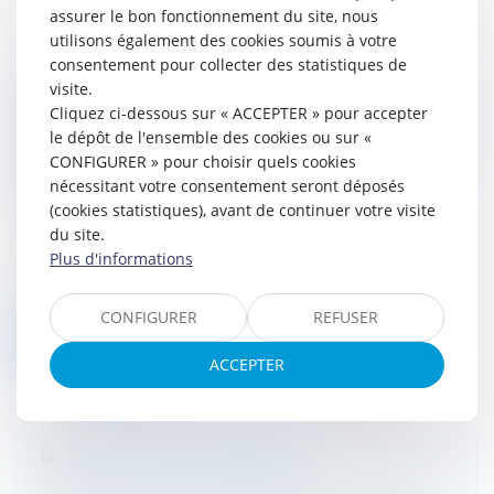
assurer le bon fonctionnement du site, nous
utilisons également des cookies soumis à votre
consentement pour collecter des statistiques de
Le Conseiller en investissements financiers
visite.
Cliquez ci-dessous sur « ACCEPTER » pour accepter
(CIF) contracte un devoir de conseil à l’égard
le dépôt de l'ensemble des cookies ou sur «
de ses clients dès qu’il fournit un service de
CONFIGURER » pour choisir quels cookies
réception et de transmission d’ordre
nécessitant votre consentement seront déposés
04/06/2024
(cookies statistiques), avant de continuer votre visite
L’autorité des marchés financiers rappelle
du site.
ainsi, dans ses notices d’information, les
Plus d'informations
principales obligations du conseiller en
investissements financiers (CI...
CONFIGURER
REFUSER
Lire la suite
ACCEPTER