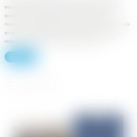
escroqueries dont leurs clients peuvent être victime ? Cette
question ne cesse de se poser en ce moment face à la
récurrence des escroqueries, type phishing (technique de fraude
en ligne où des messages, emails ou sms, sont envoyés aux
victimes afin qu’elles communiquent leurs donnée...
Lire la suite