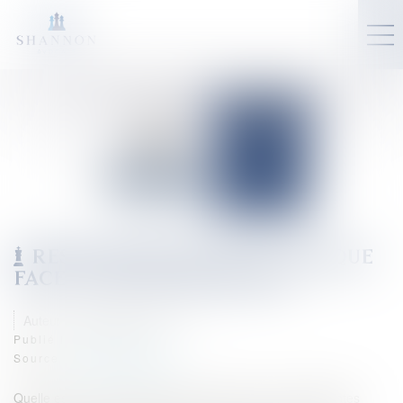
RESPONSABILITÉ DE LA BANQUE
FACE À UNE ESCROQUERIE
Auteur : LEBLANC Emmanuel
Publié le :
28/03/2025
Source :
www.eurojuris.fr
Quelle est la responsabilité des banques face aux différentes