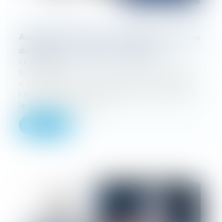
Annulation de la vente : mauvaise foi ou faute
du vendeur et créance de restitution
14/01/2025
Conformément à l’article 1582 du code civil
« la vente est une convention par laquelle
l'un s'oblige à livrer une chose, et l'autre à
la payer ». Elle est pa...
Lire la suite