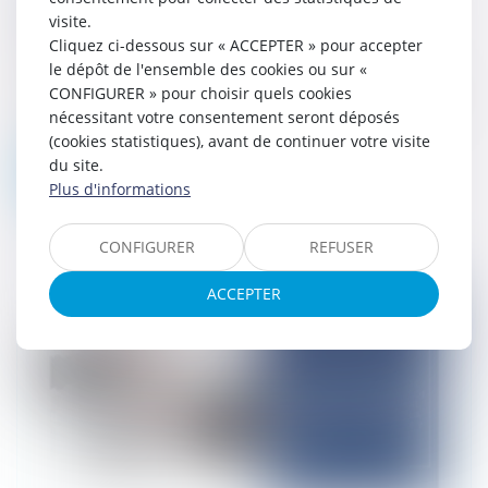
escroquerie
visite.
28/03/2025
Cliquez ci-dessous sur « ACCEPTER » pour accepter
Quelle est la responsabilité des banques
le dépôt de l'ensemble des cookies ou sur «
face aux différentes escroqueries dont leurs
CONFIGURER » pour choisir quels cookies
clients peuvent être victime ? Cette question
nécessitant votre consentement seront déposés
ne cesse de se poser en...
(cookies statistiques), avant de continuer votre visite
du site.
Lire la suite
Plus d'informations
CONFIGURER
REFUSER
ACCEPTER