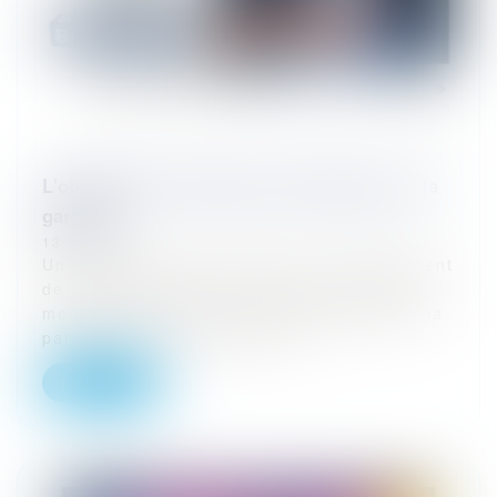
L'obligation d’information du banquier sur la
garantie
13/08/2024
Un emprunteur avait souscrit un engagement
de crédit auprès de son banquier pour un
montant de 400 000 € avec pour garantie la
participation au risque de la...
Lire la suite