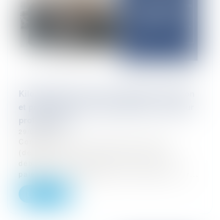
Kilométrage incertain du véhicule d’occasion
et présomption de responsabilité du vendeur
professionnel
29/04/2025
Conformément à l’article 1147 ancien
(désormais 1231-1) du code civil « Le
débiteur est condamné, s'il y a lieu, au
paiement de dommages et intérêts soit à r...
Lire la suite