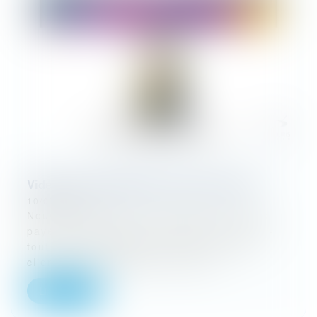
Vidéo : pas de paiement, pas de contrat ?
10/07/2024
Nouvelle idée reçue : tant que je n'ai pas
payé, y'a pas de contrat. Alors là, pas-du-
tout. Et c'est dingue le nombre de mes
clients qui sont ébahis de l'app...
Lire la suite