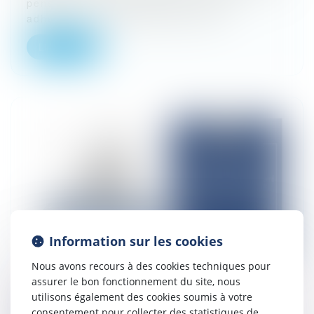
pension mis à la disposition de leurs
adhérents. Cette heureuse initiat...
Lire la suite
Information sur les cookies
Nous avons recours à des cookies techniques pour
assurer le bon fonctionnement du site, nous
utilisons également des cookies soumis à votre
Responsabilité de la banque face à une
consentement pour collecter des statistiques de