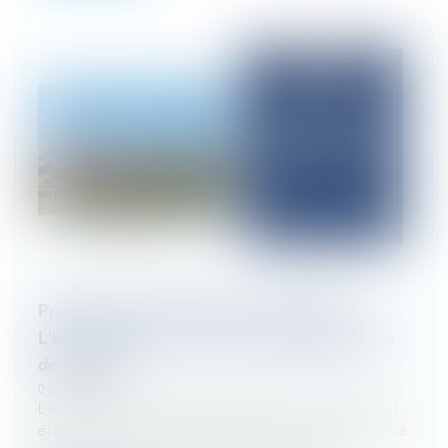
Propriétaires de chevaux et entraîneurs :
L'intérêt majeur du contrat d'entraînement et
de pension
03/04/2025
Les syndicats SNPT et SEDJ ont récemment
élaboré un contrat type d’entraînement et de