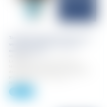
Témoignage anonymisé et droit à la preuve :
vers une reconnaissance encadrée en
contentieux social
05/05/2025
La question de la recevabilité des
témoignages anonymes ou anonymisés
devant les juridictions civiles, notamment
prud’homales, fait l’objet d’une
jurispruden...
Lire la suite