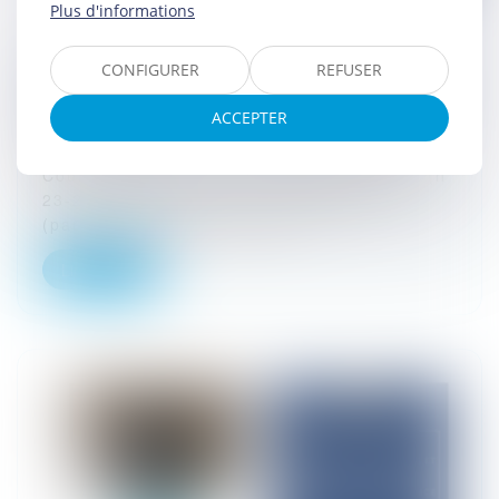
Plus d'informations
Licenciement disciplinaire fondé sur l’exercice
CONFIGURER
REFUSER
de la liberté religieuse dans la vie personnelle
ACCEPTER
28/10/2025
L’arrêt rendu par la Chambre sociale de la
Cour de cassation, le 10 septembre 2025 (n°
23-22.722), est relatif à la distinction
(parfois ténue) entre les fai...
Lire la suite