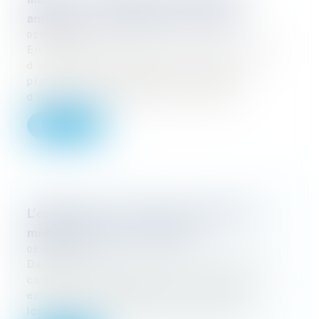
antérieurs à la suspension du contrat
02/04/2026
En cas de suspension du contrat de travail
d’un salarié en AT/MP et faute grave :
protection forte du salarié, mais pas
d’immunité disciplinaire. En cas d’a...
Lire la suite
L’employeur a-t-il le droit de contacter le
médecin traitant d’un salarié ?
05/03/2026
Dans le monde du travail, de nombreux
conflits d’intérêts peuvent survenir entre
employeurs et salariés, en particulier
lorsque les arrêts maladie des employ...