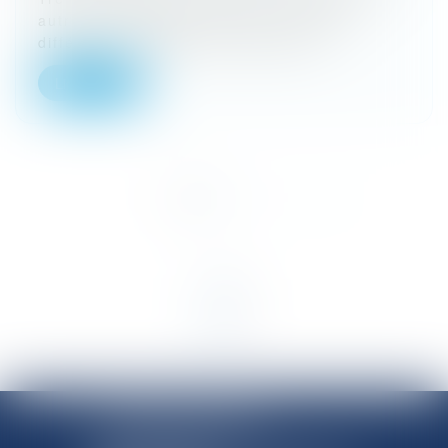
autres), le Conseil d’État a rejeté les
différentes requêtes introduites no...
Lire la suite
<<
<
1
2
3
>
>>
SHANNON AVOCATS