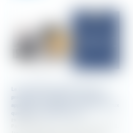
Le Conseil d’État valide le décret sur la
présomption de démission et encadre son
application : éclairages sur la FAQ ( Foire aux
questions) ministérielle retirée
29/04/2025
Par une décision du 18 décembre 2024 (CE,
1re et 4e chambres réunies, n°473640 et