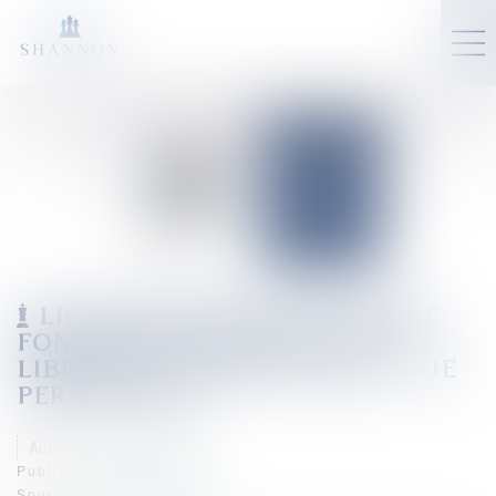
LICENCIEMENT DISCIPLINAIRE
FONDÉ SUR L’EXERCICE DE LA
LIBERTÉ RELIGIEUSE DANS LA VIE
PERSONNELLE
Auteur : DE JESUS Joana
Publié le :
28/10/2025
Source :
www.eurojuris.fr