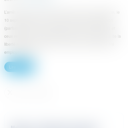
L’arrêt rendu par la Chambre sociale de la Cour de cassation, le
10 septembre 2025 (n° 23-22.722), est relatif à la distinction
(parfois ténue) entre les faits relevant de la vie personnelle et
ceux relevant de la vie professionnelle, ainsi qu’à l’exercice de la
liberté religieuse du salarié. En l’occurrence, la salariée a été
employée par une...
Lire la suite
Maladie : invocabilité de manquements