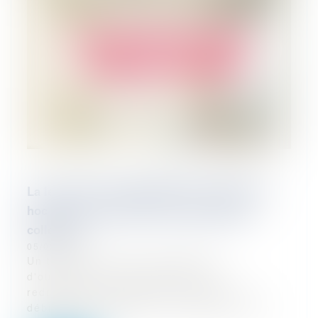
La levée de la confidentialité du mandat ad
hoc en cas d’ouverture d’une procédure
collective
05/02/2024
Un tribunal, saisi d'une demande
d'ouverture d'une procédure de
redressement judiciaire à l'égard d'un
débiteur qui bénéficie ou a bénéficié d'un