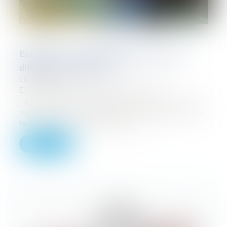
Entreprises : quelles solutions en cas de
difficultés de paiement ?
08/09/2023
En cas de difficultés de paiement,
l’entreprise viticole peut avoir recours à de
nombreux outils juridiques lui permettant de
faire face à des situations fin...
Lire la suite