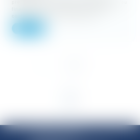
prévention des difficultés économiques et/ou
financières de l'entreprise, totalement
confidentielle, par l’intervention...
Lire la suite
<<
<
1
2
>
>>
SHANNON AVOCATS