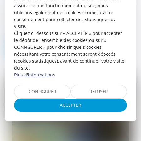
Prévention des difficultés des exploitations
assurer le bon fonctionnement du site, nous
11/09/2023
utilisons également des cookies soumis à votre
L’article L351-1 du code rural offre un outil
consentement pour collecter des statistiques de
juridique de gestion des exploitations
visite.
agricoles utile lorsqu’elles se trouvent en
Cliquez ci-dessous sur « ACCEPTER » pour accepter
difficultés financières. Il...
le dépôt de l'ensemble des cookies ou sur «
CONFIGURER » pour choisir quels cookies
Lire la suite
nécessitant votre consentement seront déposés
(cookies statistiques), avant de continuer votre visite
du site.
Plus d'informations
CONFIGURER
REFUSER
ACCEPTER