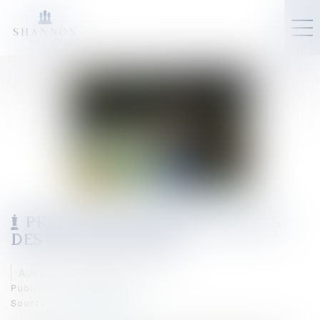
PRÉVENTION DES DIFFICULTÉS
DES EXPLOITATIONS
Auteur : GAUCHER-PIOLA Alexis
Publié le :
11/09/2023
Source :
www.eurojuris.fr